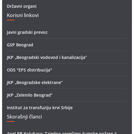
Državni organi
Korisni linkovi
Javni gradski prevoz
GSP Beograd
JKP „Beogradski vodovod i kanalizacija”
ODS "EPS distribucija"
JKP „Beogradske elektrane”
JKP „Zelenilo Beograd”
Institut za transfuziju krvi Srbije
Skorašnji članci
Apel RB Kolubara: Zajedno sprečimo šumske požare
4.