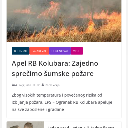
BEOGRAD
LAZAREVAC
OBRENOVAC
VESTI
Apel RB Kolubara: Zajedno
sprečimo šumske požare
4. avgusta 2026.
Redakcija
Zbog visokih temperatura i povećanog rizika od
izbijanja požara, EPS – Ogranak RB Кolubara apeluje
na sve zaposlene i građane
Jedan grad. Jedan cilj. Jedna šansa