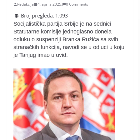
Redakcija
4. aprila 2025.
0 Comments
Broj pregleda:
1.093
Socijalistička partija Srbije je na sednici
Statutarne komisije jednoglasno donela
odluku o suspenziji Branka Ružića sa svih
stranačkih funkcija, navodi se u odluci u koju
je Tanjug imao u uvid.