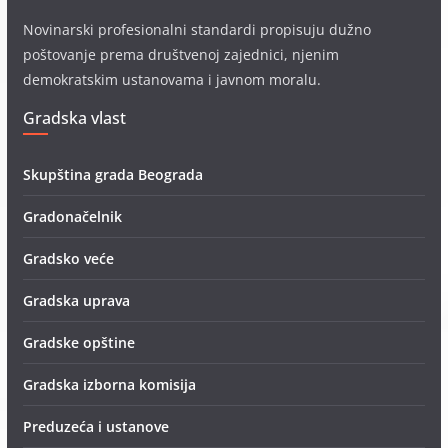
Novinarski profesionalni standardi propisuju dužno
poštovanje prema društvenoj zajednici, njenim
demokratskim ustanovama i javnom moralu.
Gradska vlast
Skupština grada Beograda
Gradonačelnik
Gradsko veće
Gradska uprava
Gradske opštine
Gradska izborna komisija
Preduzeća i ustanove