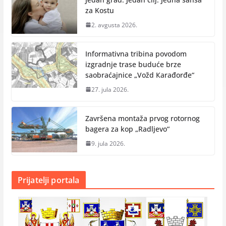
za Kostu
2. avgusta 2026.
Informativna tribina povodom
izgradnje trase buduće brze
saobraćajnice „Vožd Кarađorđe“
27. jula 2026.
Završena montaža prvog rotornog
bagera za kop „Radlјevo“
9. jula 2026.
Prijatelji portala