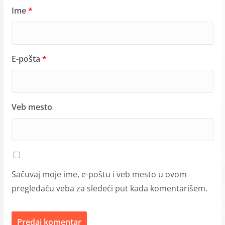
Ime
*
E-pošta
*
Veb mesto
Sačuvaj moje ime, e-poštu i veb mesto u ovom
pregledaču veba za sledeći put kada komentarišem.