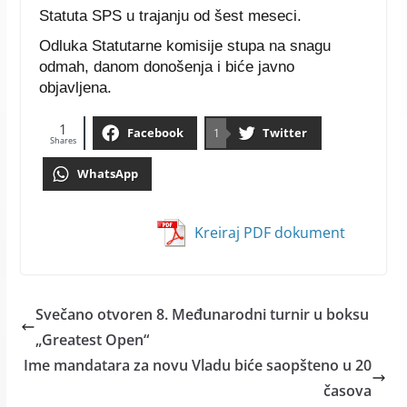
Statuta SPS u trajanju od šest meseci.
Odluka Statutarne komisije stupa na snagu
odmah, danom donošenja i biće javno
objavljena.
1
Facebook
Twitter
1
Shares
WhatsApp
Kreiraj PDF dokument
Svečano otvoren 8. Međunarodni turnir u boksu
„Greatest Open“
Ime mandatara za novu Vladu biće saopšteno u 20
časova