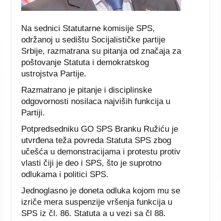
Na sednici Statutarne komisije SPS,
održanoj u sedištu Socijalističke partije
Srbije, razmatrana su pitanja od značaja za
poštovanje Statuta i demokratskog
ustrojstva Partije.
Razmatrano je pitanje i disciplinske
odgovornosti nosilaca najviših funkcija u
Partiji.
Potpredsedniku GO SPS Branku Ružiću je
utvrđena teža povreda Statuta SPS zbog
učešća u demonstracijama i protestu protiv
vlasti čiji je deo i SPS, što je suprotno
odlukama i politici SPS.
Jednoglasno je doneta odluka kojom mu se
izriče mera suspenzije vršenja funkcija u
SPS iz čl. 86. Statuta a u vezi sa čl 88.