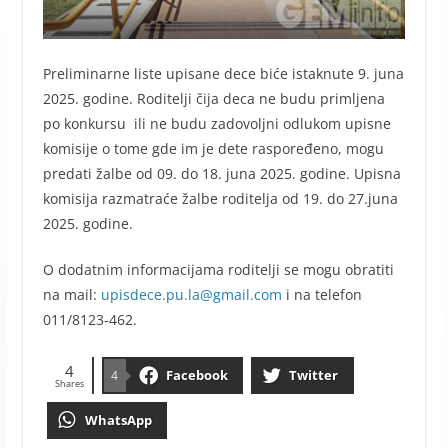
Preliminarne liste upisane dece biće istaknute 9. juna
2025. godine. Roditelji čija deca ne budu primljena
po konkursu ili ne budu zadovoljni odlukom upisne
komisije o tome gde im je dete raspoređeno, mogu
predati žalbe od 09. do 18. juna 2025. godine. Upisna
komisija razmatraće žalbe roditelja od 19. do 27.juna
2025. godine.
O dodatnim informacijama roditelji se mogu obratiti
na mail:
upisdece.pu.la@gmail.com
i na telefon
011/8123-462.
4
Facebook
Twitter
4
Shares
WhatsApp