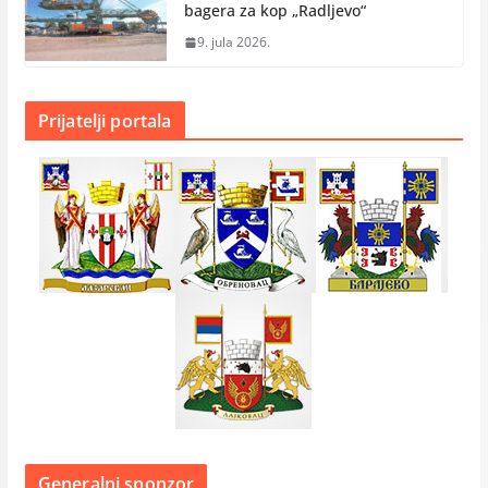
bagera za kop „Radlјevo“
9. jula 2026.
Prijatelji portala
Generalni sponzor