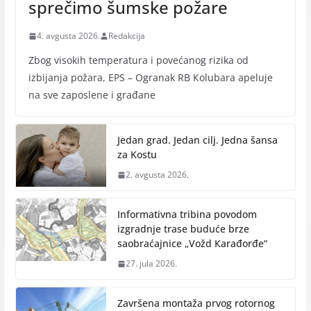
sprečimo šumske požare
4. avgusta 2026.
Redakcija
Zbog visokih temperatura i povećanog rizika od
izbijanja požara, EPS – Ogranak RB Кolubara apeluje
na sve zaposlene i građane
Jedan grad. Jedan cilj. Jedna šansa
za Kostu
2. avgusta 2026.
Informativna tribina povodom
izgradnje trase buduće brze
saobraćajnice „Vožd Кarađorđe“
27. jula 2026.
Završena montaža prvog rotornog