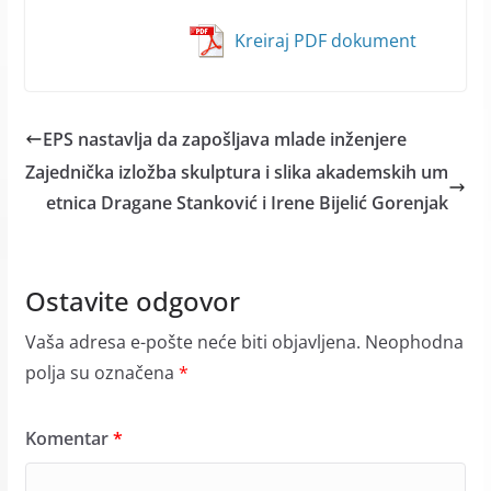
Kreiraj PDF dokument
EPS nastavlјa da zapošlјava mlade inženjere
Zajednička izložba skulptura i slika akademskih um
etnica Dragane Stanković i Irene Bijelić Gorenjak
Ostavite odgovor
Vaša adresa e-pošte neće biti objavljena.
Neophodna
polja su označena
*
Komentar
*