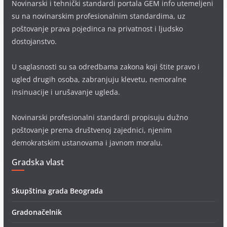
Novinarski i tehnički standardi portala GEM info utemeljeni
su na novinarskim profesionalnim standardima, uz
poštovanje prava pojedinca na privatnost i ljudsko
dostojanstvo.
U saglasnosti su sa odredbama zakona koji štite pravo i
ugled drugih osoba, zabranjuju klevetu, nemoralne
insinuacije i urušavanje ugleda.
Novinarski profesionalni standardi propisuju dužno
poštovanje prema društvenoj zajednici, njenim
demokratskim ustanovama i javnom moralu.
Gradska vlast
Skupština grada Beograda
Gradonačelnik