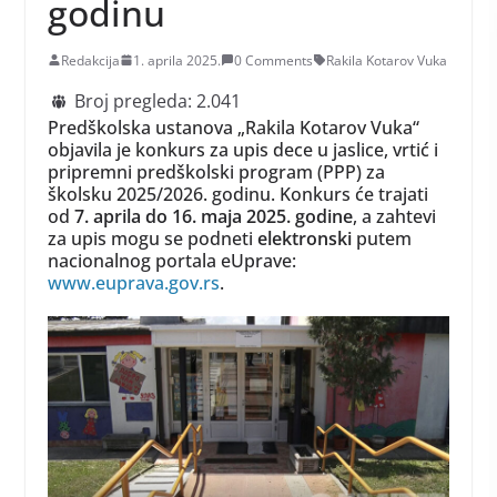
godinu
Redakcija
1. aprila 2025.
0 Comments
Rakila Kotarov Vuka
Broj pregleda:
2.041
Predškolska ustanova „Rakila Kotarov Vuka“
objavila je konkurs za upis dece u jaslice, vrtić i
pripremni predškolski program (PPP) za
školsku 2025/2026. godinu. Konkurs će trajati
od
7. aprila do 16. maja 2025. godine
, a zahtevi
za upis mogu se podneti
elektronski
putem
nacionalnog portala eUprave:
www.euprava.gov.rs
.