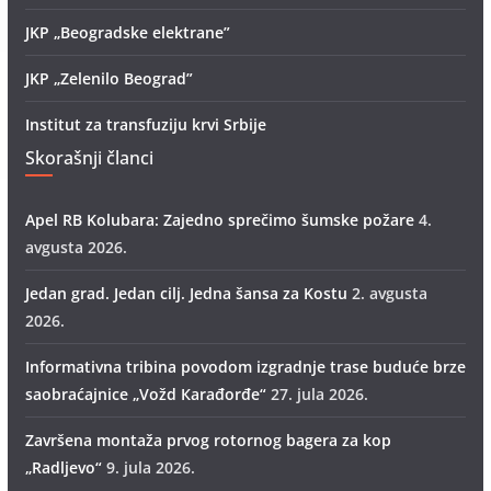
JKP „Beogradske elektrane”
JKP „Zelenilo Beograd”
Institut za transfuziju krvi Srbije
Skorašnji članci
Apel RB Kolubara: Zajedno sprečimo šumske požare
4.
avgusta 2026.
Jedan grad. Jedan cilj. Jedna šansa za Kostu
2. avgusta
2026.
Informativna tribina povodom izgradnje trase buduće brze
saobraćajnice „Vožd Кarađorđe“
27. jula 2026.
Završena montaža prvog rotornog bagera za kop
„Radlјevo“
9. jula 2026.