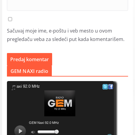
Sačuvaj moje ime, e-poštu i veb mesto u ovom
pregledaču veba za sledeći put kada komentarišem.
GEM NAXI radio