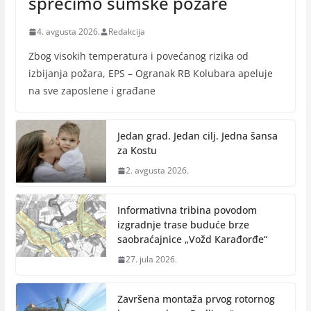
sprečimo šumske požare
4. avgusta 2026.
Redakcija
Zbog visokih temperatura i povećanog rizika od
izbijanja požara, EPS – Ogranak RB Кolubara apeluje
na sve zaposlene i građane
Jedan grad. Jedan cilj. Jedna šansa
za Kostu
2. avgusta 2026.
Informativna tribina povodom
izgradnje trase buduće brze
saobraćajnice „Vožd Кarađorđe“
27. jula 2026.
Završena montaža prvog rotornog