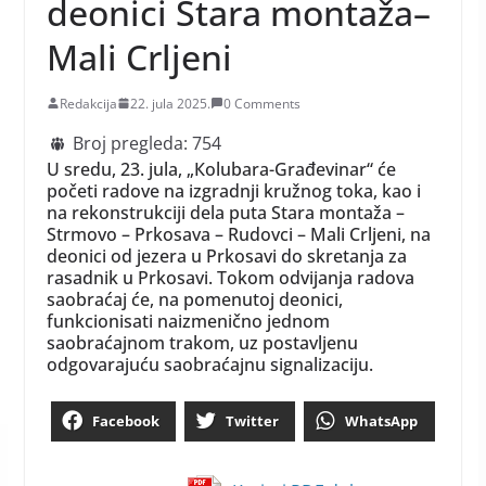
deonici Stara montaža–
Mali Crljeni
Redakcija
22. jula 2025.
0 Comments
Broj pregleda:
754
U sredu, 23. jula, „Кolubara-Građevinar“ će
početi radove na izgradnji kružnog toka, kao i
na rekonstrukciji dela puta Stara montaža –
Strmovo – Prkosava – Rudovci – Mali Crljeni, na
deonici od jezera u Prkosavi do skretanja za
rasadnik u Prkosavi. Tokom odvijanja radova
saobraćaj će, na pomenutoj deonici,
funkcionisati naizmenično jednom
saobraćajnom trakom, uz postavljenu
odgovarajuću saobraćajnu signalizaciju.
Facebook
Twitter
WhatsApp