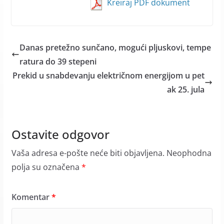
Kreiraj PDF dokument
Danas pretežno sunčano, mogući pljuskovi, tempe
ratura do 39 stepeni
Prekid u snabdevanju električnom energijom u pet
ak 25. jula
Ostavite odgovor
Vaša adresa e-pošte neće biti objavljena.
Neophodna
polja su označena
*
Komentar
*