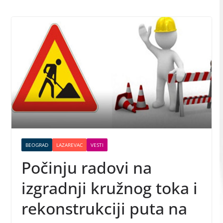
BEOGRAD
LAZAREVAC
VESTI
Počinju radovi na
izgradnji kružnog toka i
rekonstrukciji puta na