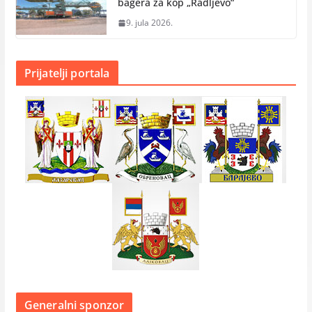
bagera za kop „Radlјevo“
9. jula 2026.
Prijatelji portala
Generalni sponzor