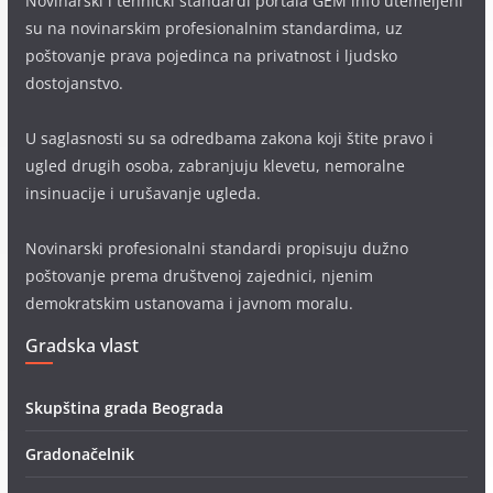
Novinarski i tehnički standardi portala GEM info utemeljeni
su na novinarskim profesionalnim standardima, uz
poštovanje prava pojedinca na privatnost i ljudsko
dostojanstvo.
U saglasnosti su sa odredbama zakona koji štite pravo i
ugled drugih osoba, zabranjuju klevetu, nemoralne
insinuacije i urušavanje ugleda.
Novinarski profesionalni standardi propisuju dužno
poštovanje prema društvenoj zajednici, njenim
demokratskim ustanovama i javnom moralu.
Gradska vlast
Skupština grada Beograda
Gradonačelnik