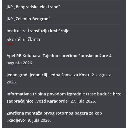
JKP „Beogradske elektrane”
JKP „Zelenilo Beograd”
Institut za transfuziju krvi Srbije
Skorašnji članci
Apel RB Kolubara: Zajedno sprečimo šumske požare
4.
avgusta 2026.
Jedan grad. Jedan cilj. Jedna šansa za Kostu
2. avgusta
2026.
Informativna tribina povodom izgradnje trase buduće brze
saobraćajnice „Vožd Кarađorđe“
27. jula 2026.
Završena montaža prvog rotornog bagera za kop
„Radlјevo“
9. jula 2026.