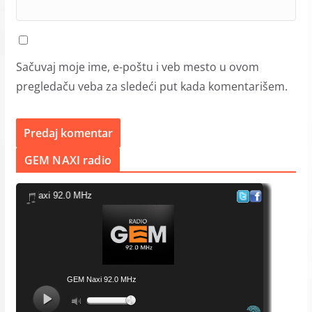
Sačuvaj moje ime, e-poštu i veb mesto u ovom
pregledaču veba za sledeći put kada komentarišem.
GEM NAXI radio