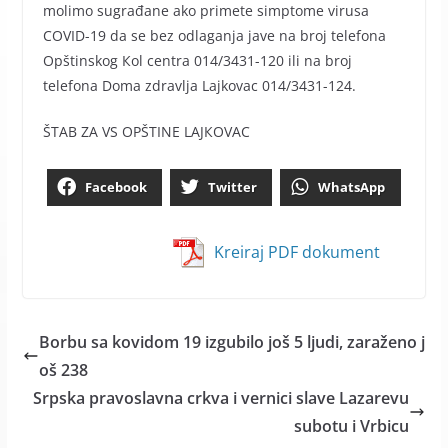
molimo sugrađane ako primete simptome virusa
COVID-19 da se bez odlaganja jave na broj telefona
Opštinskog Кol centra 014/3431-120 ili na broj
telefona Doma zdravlja Lajkovac 014/3431-124.
ŠTAB ZA VS OPŠTINE LAJКOVAC
Facebook
Twitter
WhatsApp
Kreiraj PDF dokument
Borbu sa kovidom 19 izgubilo još 5 ljudi, zaraženo j
oš 238
Srpska pravoslavna crkva i vernici slave Lazarevu
subotu i Vrbicu