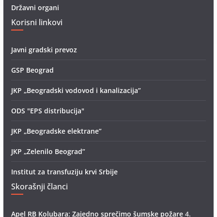
Državni organi
Korisni linkovi
Javni gradski prevoz
GSP Beograd
JKP „Beogradski vodovod i kanalizacija”
ODS "EPS distribucija"
JKP „Beogradske elektrane”
JKP „Zelenilo Beograd”
Institut za transfuziju krvi Srbije
Skorašnji članci
Apel RB Kolubara: Zajedno sprečimo šumske požare
4.