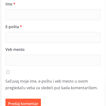
Ime
*
E-pošta
*
Veb mesto
Sačuvaj moje ime, e-poštu i veb mesto u ovom
pregledaču veba za sledeći put kada komentarišem.