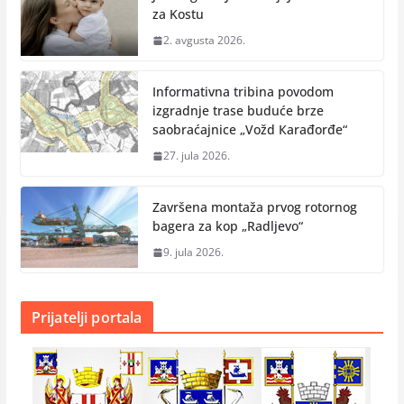
za Kostu
2. avgusta 2026.
Informativna tribina povodom
izgradnje trase buduće brze
saobraćajnice „Vožd Кarađorđe“
27. jula 2026.
Završena montaža prvog rotornog
bagera za kop „Radlјevo“
9. jula 2026.
Prijatelji portala