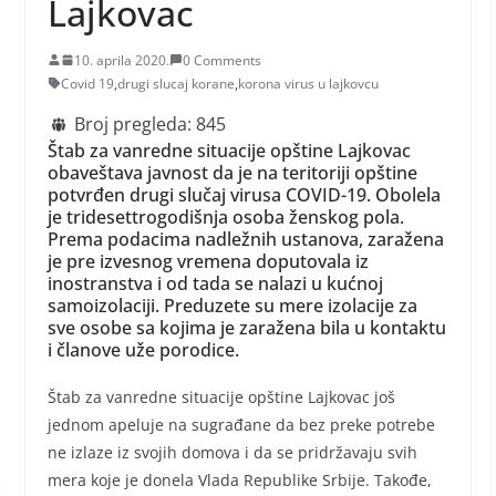
Lajkovac
10. aprila 2020.
0 Comments
Covid 19
,
drugi slucaj korane
,
korona virus u lajkovcu
Broj pregleda:
845
Štab za vanredne situacije opštine Lajkovac
obaveštava javnost da je na teritoriji opštine
potvrđen drugi slučaj virusa COVID-19. Obolela
je tridesettrogodišnja osoba ženskog pola.
Prema podacima nadležnih ustanova, zaražena
je pre izvesnog vremena doputovala iz
inostranstva i od tada se nalazi u kućnoj
samoizolaciji. Preduzete su mere izolacije za
sve osobe sa kojima je zaražena bila u kontaktu
i članove uže porodice.
Štab za vanredne situacije opštine Lajkovac još
jednom apeluje na sugrađane da bez preke potrebe
ne izlaze iz svojih domova i da se pridržavaju svih
mera koje je donela Vlada Republike Srbije. Takođe,