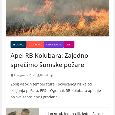
BEOGRAD
LAZAREVAC
OBRENOVAC
VESTI
Apel RB Kolubara: Zajedno
sprečimo šumske požare
4. avgusta 2026.
Redakcija
Zbog visokih temperatura i povećanog rizika od
izbijanja požara, EPS – Ogranak RB Кolubara apeluje
na sve zaposlene i građane
Jedan grad. Jedan cilj. Jedna šansa