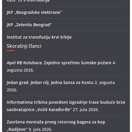
JKP „Beogradske elektrane”
JKP „Zelenilo Beograd”
Institut za transfuziju krvi Srbije
Skorašnji članci
Apel RB Kolubara: Zajedno sprečimo šumske požare
4.
avgusta 2026.
Jedan grad. Jedan cilj. Jedna šansa za Kostu
2. avgusta
2026.
Informativna tribina povodom izgradnje trase buduće brze
saobraćajnice „Vožd Кarađorđe“
27. jula 2026.
Završena montaža prvog rotornog bagera za kop
„Radlјevo“
9. jula 2026.