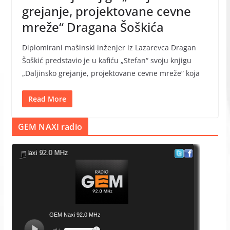
grejanje, projektovane cevne
mreže“ Dragana Šoškića
Diplomirani mašinski inženjer iz Lazarevca Dragan
Šoškić predstavio je u kafiću „Stefan“ svoju knjigu
„Daljinsko grejanje, projektovane cevne mreže“ koja
Read More
GEM NAXI radio