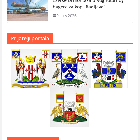
Završena montaža prvog rotornog
bagera za kop „Radlјevo“
9. jula 2026.
Prijatelji portala