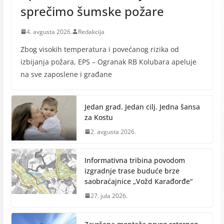
sprečimo šumske požare
4. avgusta 2026.
Redakcija
Zbog visokih temperatura i povećanog rizika od
izbijanja požara, EPS – Ogranak RB Кolubara apeluje
na sve zaposlene i građane
Jedan grad. Jedan cilj. Jedna šansa
za Kostu
2. avgusta 2026.
Informativna tribina povodom
izgradnje trase buduće brze
saobraćajnice „Vožd Кarađorđe“
27. jula 2026.