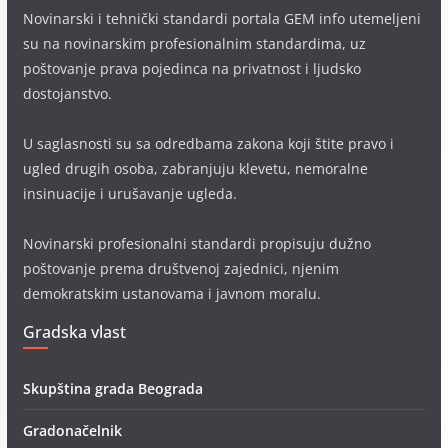
Novinarski i tehnički standardi portala GEM info utemeljeni
su na novinarskim profesionalnim standardima, uz
poštovanje prava pojedinca na privatnost i ljudsko
dostojanstvo.
U saglasnosti su sa odredbama zakona koji štite pravo i
ugled drugih osoba, zabranjuju klevetu, nemoralne
insinuacije i urušavanje ugleda.
Novinarski profesionalni standardi propisuju dužno
poštovanje prema društvenoj zajednici, njenim
demokratskim ustanovama i javnom moralu.
Gradska vlast
Skupština grada Beograda
Gradonačelnik