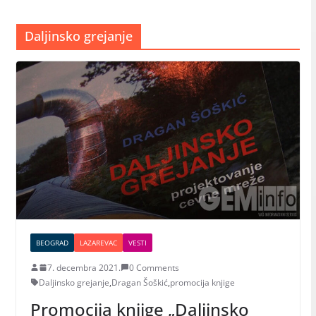
Daljinsko grejanje
BEOGRAD
LAZAREVAC
VESTI
7. decembra 2021.
0 Comments
Daljinsko grejanje
,
Dragan Šoškić
,
promocija knjige
Promocija knjige „Daljinsko