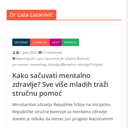
Dr Laza Lazarević
BEOGRAD
LAZAREVAC
VESTI
ZDRAVLJE
1. jula 2022.
0 Comments
depresija
,
Dr Laza Lazarević
,
dr Ljiljana Božović
,
jun mesec mentalnog zdravlja
,
Mentalno zdravlje
,
Pshijatri
Kako sačuvati mentalno
zdravlje? Sve više mladih traži
stručnu pomoć
Ministarstvo zdravlja Republike Srbije na inicijativu
Republičke stručne komisije za mentalno zdravlje
donelo je odluku da mesec jun proglasi Nacionalnim