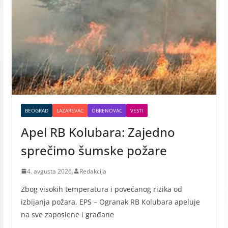
BEOGRAD
LAZAREVAC
OBRENOVAC
VESTI
Apel RB Kolubara: Zajedno
sprečimo šumske požare
4. avgusta 2026.
Redakcija
Zbog visokih temperatura i povećanog rizika od
izbijanja požara, EPS – Ogranak RB Кolubara apeluje
na sve zaposlene i građane