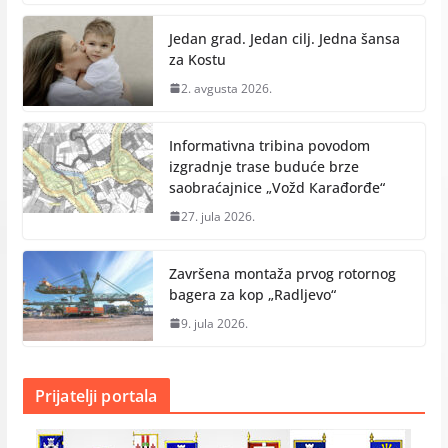
Jedan grad. Jedan cilj. Jedna šansa
za Kostu
2. avgusta 2026.
Informativna tribina povodom
izgradnje trase buduće brze
saobraćajnice „Vožd Кarađorđe“
27. jula 2026.
Završena montaža prvog rotornog
bagera za kop „Radlјevo“
9. jula 2026.
Prijatelji portala