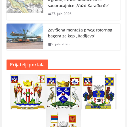
saobraćajnice „Vožd Кarađorđe“
27. jula 2026.
Završena montaža prvog rotornog
bagera za kop „Radlјevo“
9. jula 2026.
Prijatelji portala