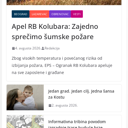
BEOGRAD
LAZAREVAC
OBRENOVAC
VESTI
Apel RB Kolubara: Zajedno
sprečimo šumske požare
4. avgusta 2026.
Redakcija
Zbog visokih temperatura i povećanog rizika od
izbijanja požara, EPS – Ogranak RB Кolubara apeluje
na sve zaposlene i građane
Jedan grad. Jedan cilj. Jedna šansa
za Kostu
2. avgusta 2026.
Informativna tribina povodom
izgradnje trase buduće brze