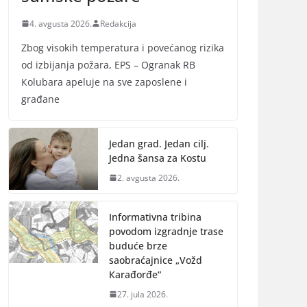
4. avgusta 2026.
Redakcija
Zbog visokih temperatura i povećanog rizika
od izbijanja požara, EPS – Ogranak RB
Кolubara apeluje na sve zaposlene i
građane
Jedan grad. Jedan cilj.
Jedna šansa za Kostu
2. avgusta 2026.
Informativna tribina
povodom izgradnje trase
buduće brze
saobraćajnice „Vožd
Кarađorđe“
27. jula 2026.