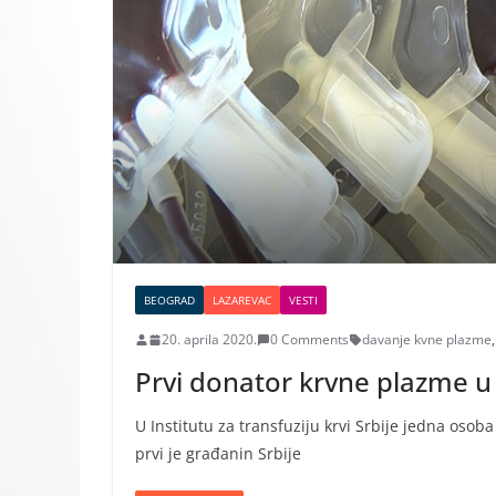
BEOGRAD
LAZAREVAC
VESTI
20. aprila 2020.
0 Comments
davanje kvne plazme
,
Prvi donator krvne plazme u 
U Institutu za transfuziju krvi Srbije jedna osob
prvi je građanin Srbije