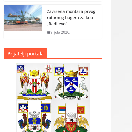
Završena montaža prvog
rotornog bagera za kop
„Radlјevo“
9. jula 2026.
Prijatelji portala