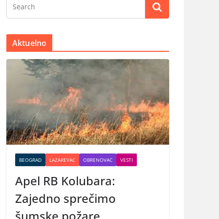
Aktuelno
BEOGRAD
LAZAREVAC
OBRENOVAC
VESTI
Apel RB Kolubara:
Zajedno sprečimo
šumske požare