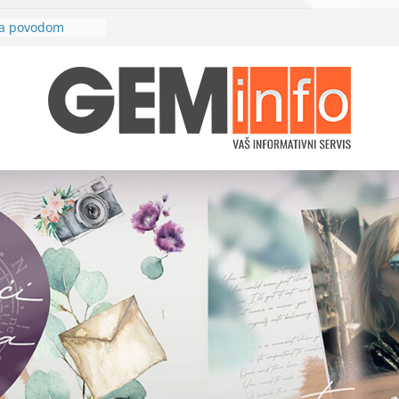
ina povodom
duće brze
d Кarađorđe“
prvog rotornog
lјevo“
ja električne
u u petak, 26.
Zajedno
požare
ilj. Jedna šansa