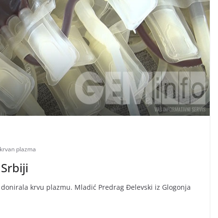
krvan plazma
Srbiji
a donirala krvu plazmu. Mladić Predrag Đelevski iz Glogonja