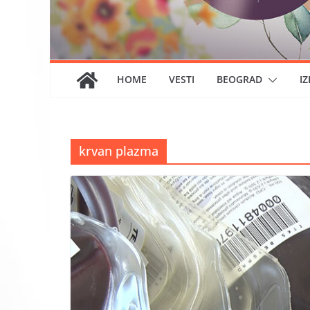
HOME
VESTI
BEOGRAD
IZ
krvan plazma