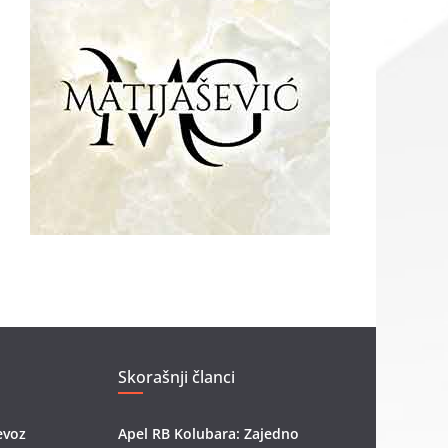
Skorašnji članci
evoz
Apel RB Kolubara: Zajedno