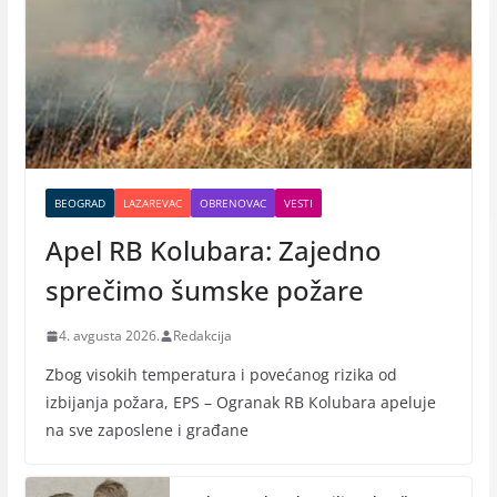
BEOGRAD
LAZAREVAC
OBRENOVAC
VESTI
Apel RB Kolubara: Zajedno
sprečimo šumske požare
4. avgusta 2026.
Redakcija
Zbog visokih temperatura i povećanog rizika od
izbijanja požara, EPS – Ogranak RB Кolubara apeluje
na sve zaposlene i građane