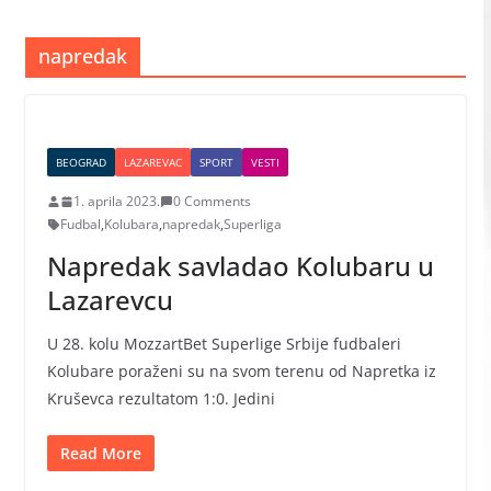
napredak
BEOGRAD
LAZAREVAC
SPORT
VESTI
1. aprila 2023.
0 Comments
Fudbal
,
Kolubara
,
napredak
,
Superliga
Napredak savladao Kolubaru u
Lazarevcu
U 28. kolu MozzartBet Superlige Srbije fudbaleri
Kolubare poraženi su na svom terenu od Napretka iz
Kruševca rezultatom 1:0. Jedini
Read More