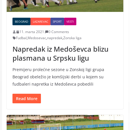
BEOGRAD
LAZAREVAC
SPORT
VESTI
11. marta 2021.
0 Comments
Fudbal
,
Medosevac
,
napredak
,
Zonska liga
Napredak iz Medoševca blizu
plasmana u Srpsku ligu
Premijeru prolećne sezone u Zonskoj ligi grupa
Beograd obeležio je komšijski derbi u kojem su
fudbaleri napretka iz Medoševca pobedili
Read More