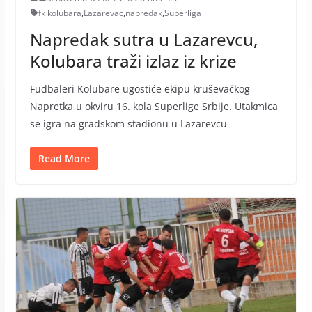
fk kolubara
,
Lazarevac
,
napredak
,
Superliga
Napredak sutra u Lazarevcu,
Kolubara traži izlaz iz krize
Fudbaleri Kolubare ugostiće ekipu kruševačkog
Napretka u okviru 16. kola Superlige Srbije. Utakmica
se igra na gradskom stadionu u Lazarevcu
Read More