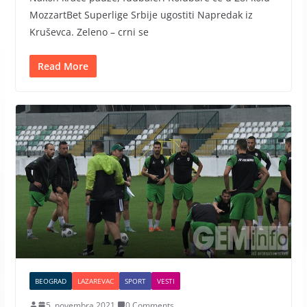
MozzartBet Superlige Srbije ugostiti Napredak iz
Kruševca. Zeleno – crni se
Read More
BEOGRAD
LAZAREVAC
SPORT
VESTI
5. novembra 2021.
0 Comments