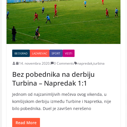
BEOGRAD
LAZAREVAC
SPORT
VESTI
14. novembra 2020.
0 Comments
napredak
,
turbina
Bez pobednika na derbiju
Turbina – Napredak 1:1
Jednom od najzanimljivih mečeva ovog vikenda, u
komšijskom derbiju između Turbine i Napretka, nije
bilo pobednika. Duel je završen nerešeno
Read More