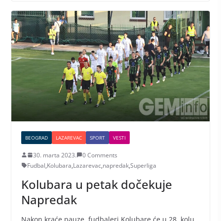
BEOGRAD
LAZAREVAC
SPORT
VESTI
30. marta 2023.
0 Comments
Fudbal
,
Kolubara
,
Lazarevac
,
napredak
,
Superliga
Kolubara u petak dočekuje
Napredak
Nakon kraće pauze, fudbaleri Kolubare će u 28. kolu