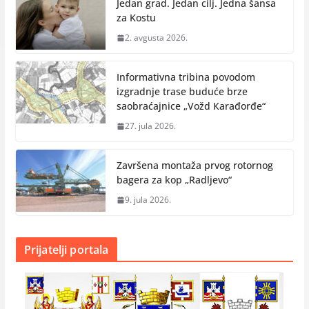
Jedan grad. Jedan cilj. Jedna šansa
za Kostu
2. avgusta 2026.
Informativna tribina povodom
izgradnje trase buduće brze
saobraćajnice „Vožd Кarađorđe“
27. jula 2026.
Završena montaža prvog rotornog
bagera za kop „Radlјevo“
9. jula 2026.
Prijatelji portala