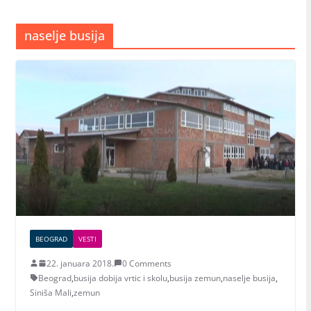
naselje busija
BEOGRAD
VESTI
22. januara 2018.
0 Comments
Beograd
,
busija dobija vrtic i skolu
,
busija zemun
,
naselje busija
,
Siniša Mali
,
zemun