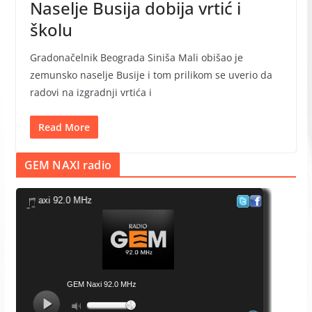
Naselje Busija dobija vrtić i
školu
Gradonačelnik Beograda Siniša Mali obišao je
zemunsko naselje Busije i tom prilikom se uverio da
radovi na izgradnji vrtića i
Read More
GEM NAXI radio