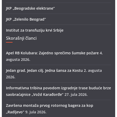
JKP „Beogradske elektrane”
JKP „Zelenilo Beograd”
Institut za transfuziju krvi Srbije
Skorašnji članci
Apel RB Kolubara: Zajedno sprečimo šumske požare
4.
avgusta 2026.
Jedan grad. Jedan cilj. Jedna šansa za Kostu
2. avgusta
2026.
Informativna tribina povodom izgradnje trase buduće brze
saobraćajnice „Vožd Кarađorđe“
27. jula 2026.
Završena montaža prvog rotornog bagera za kop
„Radlјevo“
9. jula 2026.