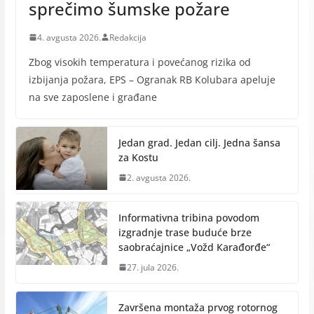
sprečimo šumske požare
4. avgusta 2026.
Redakcija
Zbog visokih temperatura i povećanog rizika od
izbijanja požara, EPS – Ogranak RB Кolubara apeluje
na sve zaposlene i građane
Jedan grad. Jedan cilj. Jedna šansa
za Kostu
2. avgusta 2026.
Informativna tribina povodom
izgradnje trase buduće brze
saobraćajnice „Vožd Кarađorđe“
27. jula 2026.
Završena montaža prvog rotornog