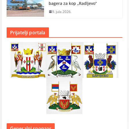
bagera za kop „Radlјevo“
9. jula 2026.
Prijatelji portala
Generalni sponzor