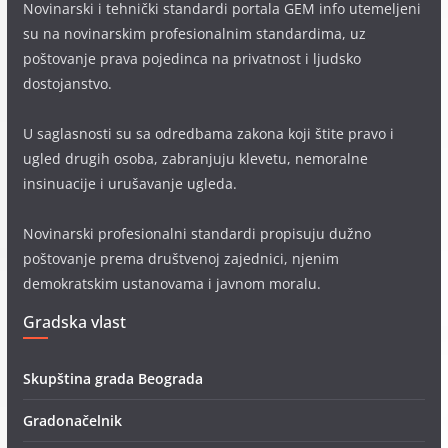
Novinarski i tehnički standardi portala GEM info utemeljeni
su na novinarskim profesionalnim standardima, uz
poštovanje prava pojedinca na privatnost i ljudsko
dostojanstvo.
U saglasnosti su sa odredbama zakona koji štite pravo i
ugled drugih osoba, zabranjuju klevetu, nemoralne
insinuacije i urušavanje ugleda.
Novinarski profesionalni standardi propisuju dužno
poštovanje prema društvenoj zajednici, njenim
demokratskim ustanovama i javnom moralu.
Gradska vlast
Skupština grada Beograda
Gradonačelnik