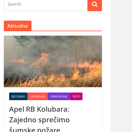
Aktuelno
BEOGRAD
LAZAREVAC
OBRENOVAC
VESTI
Apel RB Kolubara:
Zajedno sprečimo
šumske požare