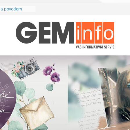
ina povodom
uduće brze
žd Кarađorđe“
prvog rotornog
lјevo“
ja električne
cu u petak, 26.
 Zajedno
požare
cilj. Jedna šansa