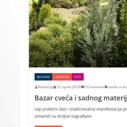
BEOGRAD
LAZAREVAC
VESTI
Redakcija
12. aprila 2018.
0 Comments
centar za ku
Bazar cveća i sadnog materij
Lep prolećni dan i tradicionalna manifestacija p
izmamili su brojne sugrađane