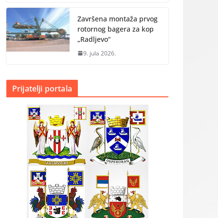
Završena montaža prvog
rotornog bagera za kop
„Radlјevo“
9. jula 2026.
Prijatelji portala