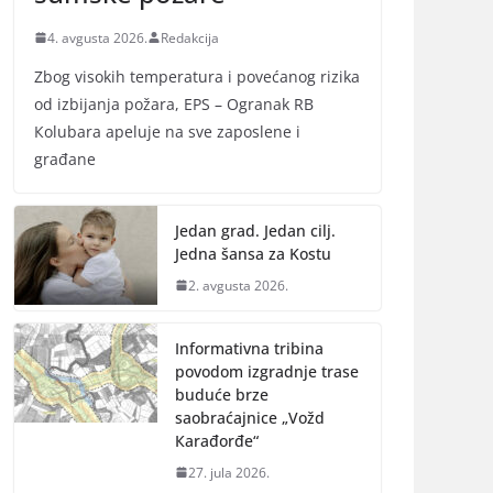
4. avgusta 2026.
Redakcija
Zbog visokih temperatura i povećanog rizika
od izbijanja požara, EPS – Ogranak RB
Кolubara apeluje na sve zaposlene i
građane
Jedan grad. Jedan cilj.
Jedna šansa za Kostu
2. avgusta 2026.
Informativna tribina
povodom izgradnje trase
buduće brze
saobraćajnice „Vožd
Кarađorđe“
27. jula 2026.