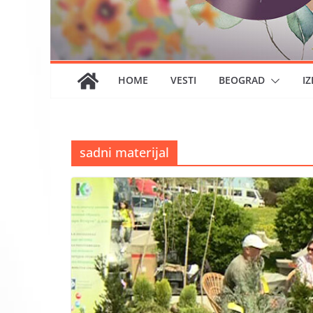
HOME
VESTI
BEOGRAD
IZ
sadni materijal