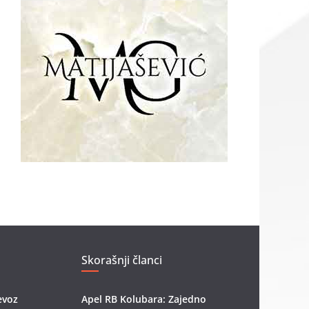
Skorašnji članci
evoz
Apel RB Kolubara: Zajedno