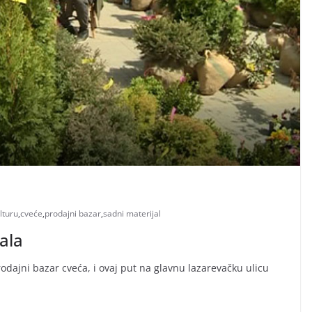
lturu
,
cveće
,
prodajni bazar
,
sadni materijal
ala
rodajni bazar cveća, i ovaj put na glavnu lazarevačku ulicu