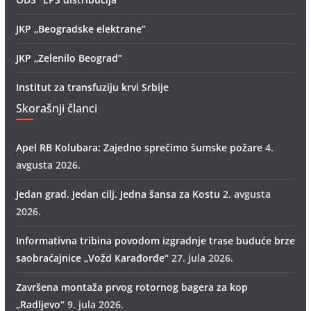
JKP „Beogradske elektrane”
JKP „Zelenilo Beograd”
Institut za transfuziju krvi Srbije
Skorašnji članci
Apel RB Kolubara: Zajedno sprečimo šumske požare
4.
avgusta 2026.
Jedan grad. Jedan cilj. Jedna šansa za Kostu
2. avgusta
2026.
Informativna tribina povodom izgradnje trase buduće brze
saobraćajnice „Vožd Кarađorđe“
27. jula 2026.
Završena montaža prvog rotornog bagera za kop
„Radlјevo“
9. jula 2026.