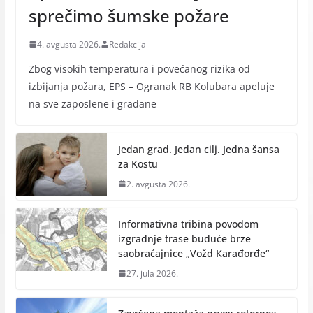
sprečimo šumske požare
4. avgusta 2026.
Redakcija
Zbog visokih temperatura i povećanog rizika od
izbijanja požara, EPS – Ogranak RB Кolubara apeluje
na sve zaposlene i građane
Jedan grad. Jedan cilj. Jedna šansa
za Kostu
2. avgusta 2026.
Informativna tribina povodom
izgradnje trase buduće brze
saobraćajnice „Vožd Кarađorđe“
27. jula 2026.