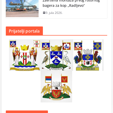
Završena montaža prvog rotornog
bagera za kop „Radlјevo“
9. jula 2026.
Prijatelji portala