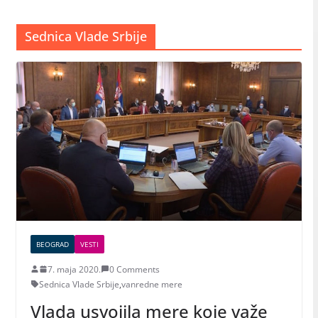
Sednica Vlade Srbije
BEOGRAD
VESTI
7. maja 2020.
0 Comments
Sednica Vlade Srbije
,
vanredne mere
Vlada usvojila mere koje važe