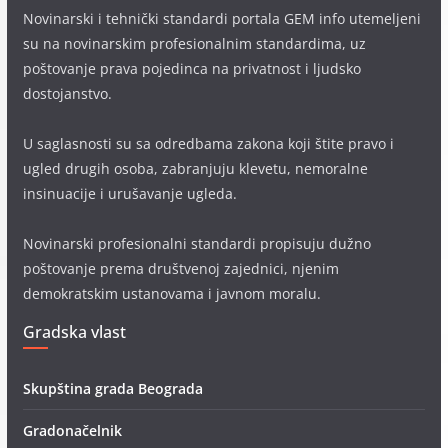
Novinarski i tehnički standardi portala GEM info utemeljeni
su na novinarskim profesionalnim standardima, uz
poštovanje prava pojedinca na privatnost i ljudsko
dostojanstvo.
U saglasnosti su sa odredbama zakona koji štite pravo i
ugled drugih osoba, zabranjuju klevetu, nemoralne
insinuacije i urušavanje ugleda.
Novinarski profesionalni standardi propisuju dužno
poštovanje prema društvenoj zajednici, njenim
demokratskim ustanovama i javnom moralu.
Gradska vlast
Skupština grada Beograda
Gradonačelnik