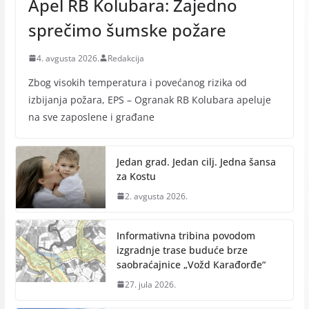
Apel RB Kolubara: Zajedno
sprečimo šumske požare
4. avgusta 2026.
Redakcija
Zbog visokih temperatura i povećanog rizika od
izbijanja požara, EPS – Ogranak RB Кolubara apeluje
na sve zaposlene i građane
Jedan grad. Jedan cilj. Jedna šansa
za Kostu
2. avgusta 2026.
Informativna tribina povodom
izgradnje trase buduće brze
saobraćajnice „Vožd Кarađorđe“
27. jula 2026.