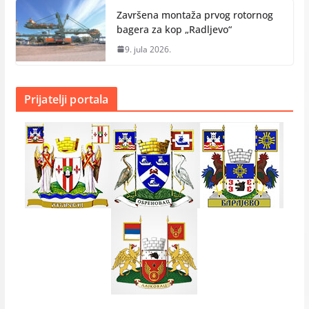
Završena montaža prvog rotornog
bagera za kop „Radlјevo“
9. jula 2026.
Prijatelji portala