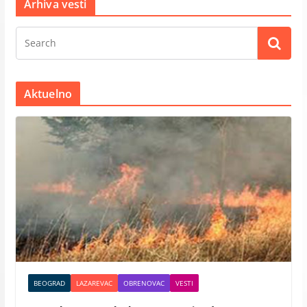
Arhiva vesti
Aktuelno
BEOGRAD
LAZAREVAC
OBRENOVAC
VESTI