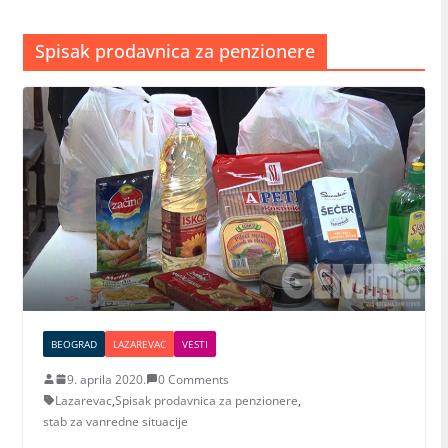
Spisak prodavnica za penzionere
BEOGRAD
LAZAREVAC
VESTI
9. aprila 2020.
0 Comments
Lazarevac
,
Spisak prodavnica za penzionere
,
stab za vanredne situacije