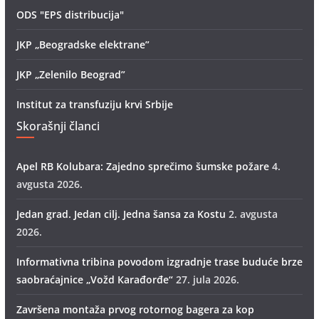
ODS "EPS distribucija"
JKP „Beogradske elektrane”
JKP „Zelenilo Beograd”
Institut za transfuziju krvi Srbije
Skorašnji članci
Apel RB Kolubara: Zajedno sprečimo šumske požare
4.
avgusta 2026.
Jedan grad. Jedan cilj. Jedna šansa za Kostu
2. avgusta
2026.
Informativna tribina povodom izgradnje trase buduće brze
saobraćajnice „Vožd Кarađorđe“
27. jula 2026.
Završena montaža prvog rotornog bagera za kop