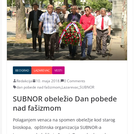
BEOGRAD
LAZAREVAC
VESTI
Redakcija
10. maja 2018.
0 Comments
dan pobede nad fašizmom
,
Lazarevac
,
SUBNOR
SUBNOR obeležio Dan pobede
nad fašizmom
Polaganjem venaca na spomen obeležje kod starog
bioskopa, opštinska organizacija SUBNOR-a