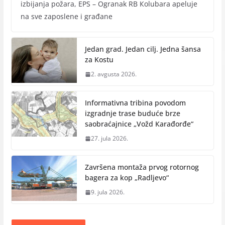
izbijanja požara, EPS – Ogranak RB Кolubara apeluje
na sve zaposlene i građane
Jedan grad. Jedan cilj. Jedna šansa
za Kostu
2. avgusta 2026.
Informativna tribina povodom
izgradnje trase buduće brze
saobraćajnice „Vožd Кarađorđe“
27. jula 2026.
Završena montaža prvog rotornog
bagera za kop „Radlјevo“
9. jula 2026.