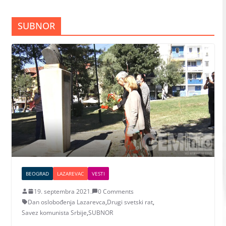
SUBNOR
BEOGRAD
LAZAREVAC
VESTI
19. septembra 2021.
0 Comments
Dan oslobođenja Lazarevca
,
Drugi svetski rat
,
Savez komunista Srbije
,
SUBNOR