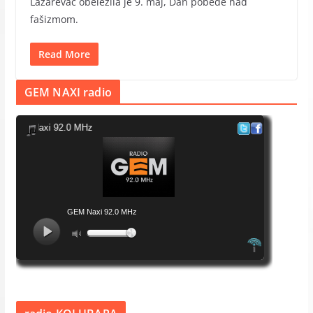
Lazarevac obeležila je 9. maj, Dan pobede nad
fašizmom.
Read More
GEM NAXI radio