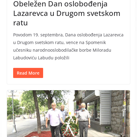
Obeležen Dan oslobođenja
Lazarevca u Drugom svetskom
ratu
Povodom 19. septembra, Dana oslobođenja Lazarevca
u Drugom svetskom ratu, vence na Spomenik
učesniku narodnooslobodilačke borbe Miloradu
Labudoviću Labudu položili
Read More