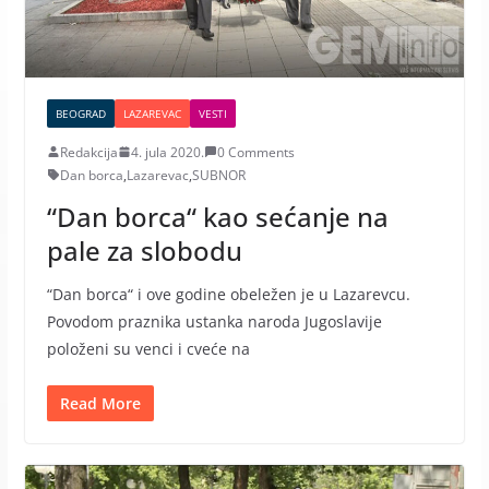
BEOGRAD
LAZAREVAC
VESTI
Redakcija
4. jula 2020.
0 Comments
Dan borca
,
Lazarevac
,
SUBNOR
“Dan borca“ kao sećanje na
pale za slobodu
“Dan borca“ i ove godine obeležen je u Lazarevcu.
Povodom praznika ustanka naroda Jugoslavije
položeni su venci i cveće na
Read More