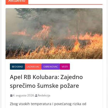
Aktuelno
BEOGRAD
LAZAREVAC
OBRENOVAC
VESTI
Apel RB Kolubara: Zajedno
sprečimo šumske požare
4. avgusta 2026.
Redakcija
Zbog visokih temperatura i povećanog rizika od