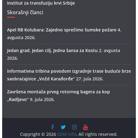
Institut za transfuziju krvi Srbije
Skorašnji članci
Apel RB Kolubara: Zajedno sprečimo šumske požare
4.
avgusta 2026.
Jedan grad. Jedan cilj. Jedna šansa za Kostu
2. avgusta
2026.
Informativna tribina povodom izgradnje trase buduće brze
saobraćajnice „Vožd Кarađorđe“
27. jula 2026.
Završena montaža prvog rotornog bagera za kop
„Radlјevo“
9. jula 2026.
Copyright © 2026
GEM info
. All rights reserved.