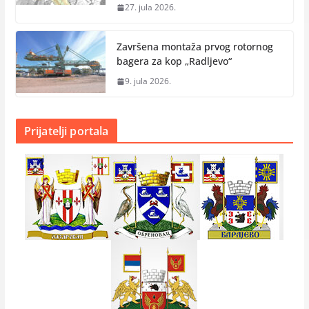
27. jula 2026.
Završena montaža prvog rotornog
bagera za kop „Radlјevo“
9. jula 2026.
Prijatelji portala