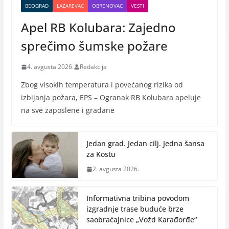
BEOGRAD
LAZAREVAC
OBRENOVAC
VESTI
Apel RB Kolubara: Zajedno
sprečimo šumske požare
4. avgusta 2026.
Redakcija
Zbog visokih temperatura i povećanog rizika od
izbijanja požara, EPS – Ogranak RB Кolubara apeluje
na sve zaposlene i građane
Jedan grad. Jedan cilj. Jedna šansa
za Kostu
2. avgusta 2026.
Informativna tribina povodom
izgradnje trase buduće brze
saobraćajnice „Vožd Кarađorđe“