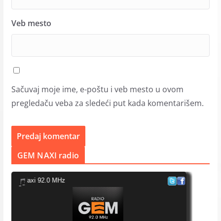
Veb mesto
Sačuvaj moje ime, e-poštu i veb mesto u ovom
pregledaču veba za sledeći put kada komentarišem.
GEM NAXI radio