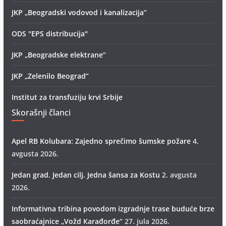
JKP „Beogradski vodovod i kanalizacija”
ODS "EPS distribucija"
JKP „Beogradske elektrane”
JKP „Zelenilo Beograd”
Institut za transfuziju krvi Srbije
Skorašnji članci
Apel RB Kolubara: Zajedno sprečimo šumske požare
4.
avgusta 2026.
Jedan grad. Jedan cilj. Jedna šansa za Kostu
2. avgusta
2026.
Informativna tribina povodom izgradnje trase buduće brze
saobraćajnice „Vožd Кarađorđe“
27. jula 2026.