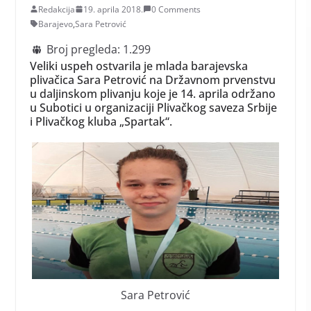
Redakcija
19. aprila 2018.
0 Comments
Barajevo
,
Sara Petrović
Broj pregleda:
1.299
Veliki uspeh ostvarila je mlada barajevska
plivačica Sara Petrović na Državnom prvenstvu
u daljinskom plivanju koje je 14. aprila održano
u Subotici u organizaciji Plivačkog saveza Srbije
i Plivačkog kluba „Spartak“.
Sara Petrović