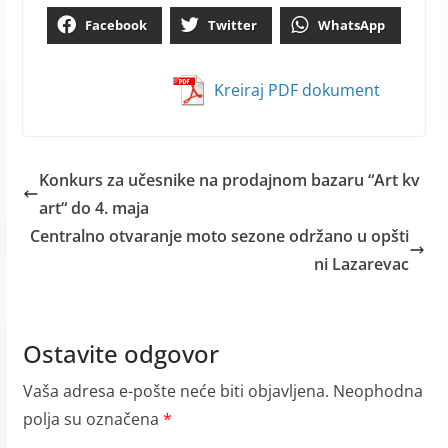
Facebook
Twitter
WhatsApp
Kreiraj PDF dokument
Konkurs za učesnike na prodajnom bazaru “Art kv
art“ do 4. maja
Centralno otvaranje moto sezone održano u opšti
ni Lazarevac
Ostavite odgovor
Vaša adresa e-pošte neće biti objavljena.
Neophodna
polja su označena
*