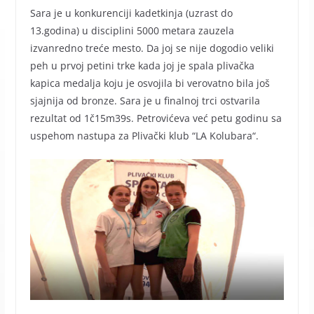
Sara je u konkurenciji kadetkinja (uzrast do
13.godina) u disciplini 5000 metara zauzela
izvanredno treće mesto. Da joj se nije dogodio veliki
peh u prvoj petini trke kada joj je spala plivačka
kapica medalja koju je osvojila bi verovatno bila još
sjajnija od bronze. Sara je u finalnoj trci ostvarila
rezultat od 1č15m39s. Petrovićeva već petu godinu sa
uspehom nastupa za Plivački klub “LA Kolubara“.