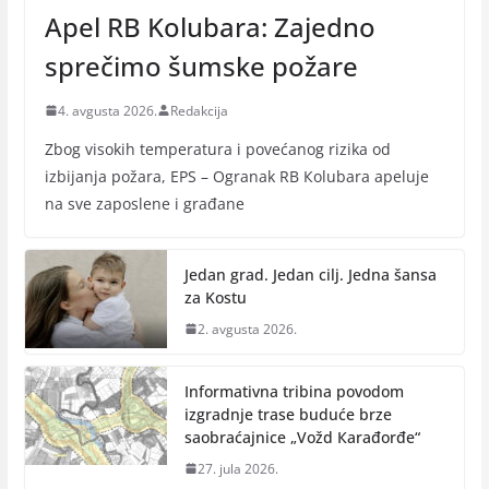
Apel RB Kolubara: Zajedno
sprečimo šumske požare
4. avgusta 2026.
Redakcija
Zbog visokih temperatura i povećanog rizika od
izbijanja požara, EPS – Ogranak RB Кolubara apeluje
na sve zaposlene i građane
Jedan grad. Jedan cilj. Jedna šansa
za Kostu
2. avgusta 2026.
Informativna tribina povodom
izgradnje trase buduće brze
saobraćajnice „Vožd Кarađorđe“
27. jula 2026.