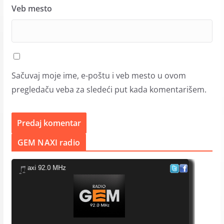
Veb mesto
Sačuvaj moje ime, e-poštu i veb mesto u ovom
pregledaču veba za sledeći put kada komentarišem.
GEM NAXI radio