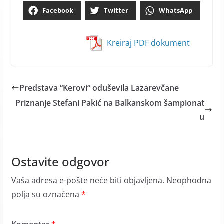
Facebook
Twitter
WhatsApp
Kreiraj PDF dokument
Predstava “Kerovi“ oduševila Lazarevčane
Priznanje Stefani Pakić na Balkanskom šampionat
u
Ostavite odgovor
Vaša adresa e-pošte neće biti objavljena.
Neophodna
polja su označena
*