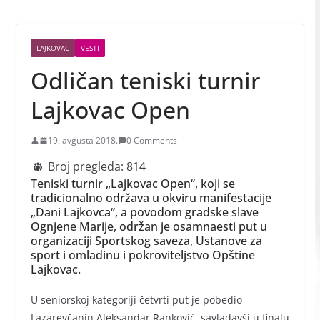
LAJKOVAC
VESTI
Odličan teniski turnir
Lajkovac Open
19. avgusta 2018.
0 Comments
Broj pregleda:
814
Teniski turnir „Lajkovac Open“, koji se
tradicionalno održava u okviru manifestacije
„Dani Lajkovca“, a povodom gradske slave
Ognjene Marije, održan je osamnaesti put u
organizaciji Sportskog saveza, Ustanove za
sport i omladinu i pokroviteljstvo Opštine
Lajkovac.
U seniorskoj kategoriji četvrti put je pobedio
Lazarevčanin Aleksandar Ranković, savladavši u finalu