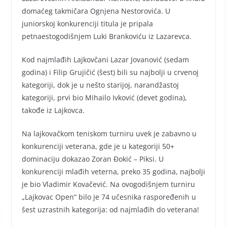
domaćeg takmičara Ognjena Nestorovića. U
juniorskoj konkurenciji titula je pripala
petnaestogodišnjem Luki Brankoviću iz Lazarevca.
Kod najmlađih Lajkovčani Lazar Jovanović (sedam
godina) i Filip Grujičić (šest) bili su najbolji u crvenoj
kategoriji, dok je u nešto starijoj, narandžastoj
kategoriji, prvi bio Mihailo Ivković (devet godina),
takođe iz Lajkovca.
Na lajkovačkom teniskom turniru uvek je zabavno u
konkurenciji veterana, gde je u kategoriji 50+
dominaciju dokazao Zoran Đokić – Piksi. U
konkurenciji mlađih veterna, preko 35 godina, najbolji
je bio Vladimir Kovačević. Na ovogodišnjem turniru
„Lajkovac Open“ bilo je 74 učesnika raspoređenih u
šest uzrastnih kategorija: od najmlađih do veterana!