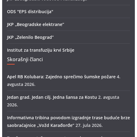
ODS "EPS distribucija"
JKP „Beogradske elektrane”
JKP „Zelenilo Beograd”
Institut za transfuziju krvi Srbije
Skorašnji članci
Apel RB Kolubara: Zajedno sprečimo šumske požare
4.
avgusta 2026.
Jedan grad. Jedan cilj. Jedna šansa za Kostu
2. avgusta
2026.
Informativna tribina povodom izgradnje trase buduće brze
saobraćajnice „Vožd Кarađorđe“
27. jula 2026.