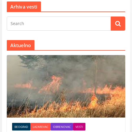
Arhiva vesti
Aktuelno
BEOGRAD
LAZAREVAC
OBRENOVAC
VESTI