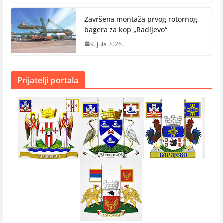
Završena montaža prvog rotornog
bagera za kop „Radlјevo“
9. jula 2026.
Prijatelji portala