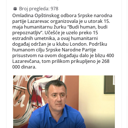
Broj pregleda:
978
Omladina Opštinskog odbora Srpske narodna
partije Lazarevac organizovala je u utorak 15.
maja humanitarnu žurku “Budi human, budi
prepoznatljiv“. Učešće je uzelo preko 15
estradnih umetnika, a ovaj humanitarni
događaj održan je u klubu London. Podršku
humanom cilju Srpske Narodne Partije
prisustvom na ovom događaju dalo je blizu 400
Lazarevčana, tom prilikom prikupljeno je 268
000 dinara.