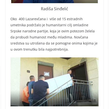
Radiša Sinđelić
Oko 400 Lazarevčana i više od 15 estradnih
umetnika podržalo je humanitarni cilj omladine
Srpske narodne partije, koja je ovim potezom želela
da probudi humanost među mladima. Novčana
sredstva su utrošena da se pomogne onima kojima je
u ovom trenutku bila najpotrebnija.