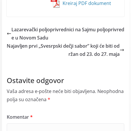
Kreiraj PDF dokument
Lazarevački poljoprivrednici na Sajmu poljoprivred
e u Novom Sadu
Najavljen prvi „Svesrpski dečji sabor” koji će biti od
ržan od 23. do 27. maja
Ostavite odgovor
Vaša adresa e-pošte neće biti objavljena.
Neophodna
polja su označena
*
Komentar
*