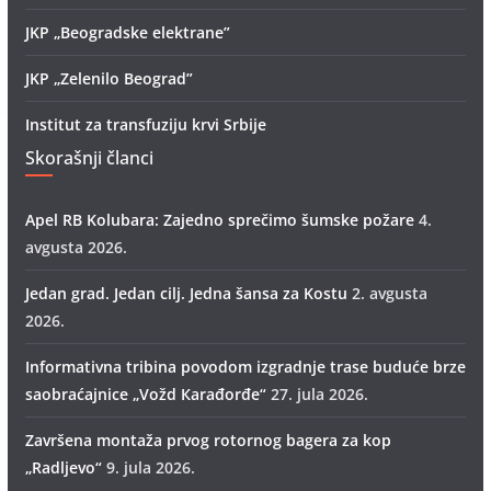
JKP „Beogradske elektrane”
JKP „Zelenilo Beograd”
Institut za transfuziju krvi Srbije
Skorašnji članci
Apel RB Kolubara: Zajedno sprečimo šumske požare
4.
avgusta 2026.
Jedan grad. Jedan cilj. Jedna šansa za Kostu
2. avgusta
2026.
Informativna tribina povodom izgradnje trase buduće brze
saobraćajnice „Vožd Кarađorđe“
27. jula 2026.
Završena montaža prvog rotornog bagera za kop
„Radlјevo“
9. jula 2026.