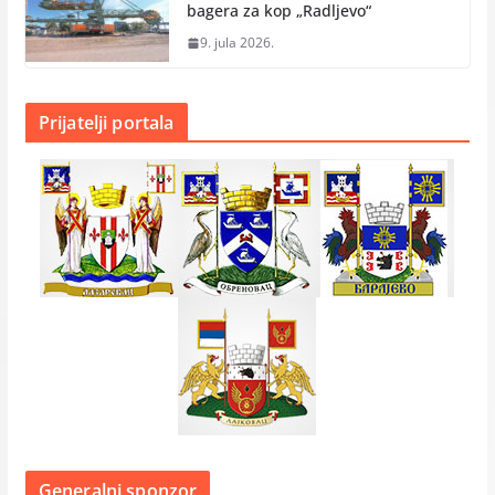
bagera za kop „Radlјevo“
9. jula 2026.
Prijatelji portala
Generalni sponzor