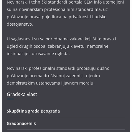
Novinarski i tehnički standardi portala GEM info utemeljeni
su na novinarskim profesionalnim standardima, uz
poštovanje prava pojedinca na privatnost i ljudsko
dostojanstvo.
U saglasnosti su sa odredbama zakona koji štite pravo i
ugled drugih osoba, zabranjuju klevetu, nemoralne
insinuacije i urušavanje ugleda.
Novinarski profesionalni standardi propisuju dužno
poštovanje prema društvenoj zajednici, njenim
demokratskim ustanovama i javnom moralu.
Gradska vlast
Skupština grada Beograda
Gradonačelnik