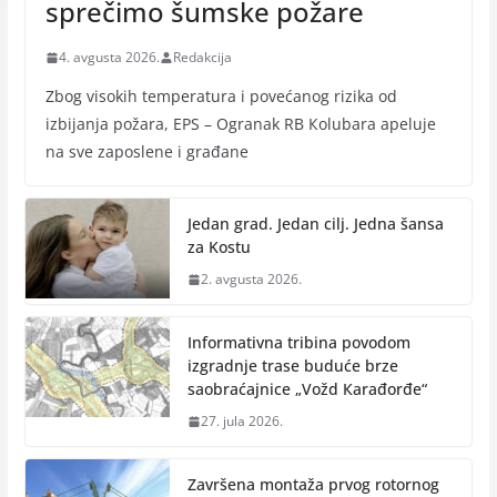
sprečimo šumske požare
4. avgusta 2026.
Redakcija
Zbog visokih temperatura i povećanog rizika od
izbijanja požara, EPS – Ogranak RB Кolubara apeluje
na sve zaposlene i građane
Jedan grad. Jedan cilj. Jedna šansa
za Kostu
2. avgusta 2026.
Informativna tribina povodom
izgradnje trase buduće brze
saobraćajnice „Vožd Кarađorđe“
27. jula 2026.
Završena montaža prvog rotornog