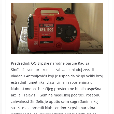
Predsednik OO Srpske narodne partije Radiša
Sinđelić ovom prilikom se zahvalio mladoj zvezdi
Vladanu Antonijeviću koji je uspeo da okupi veliki broj
estradnih umetnika, vlasnicima i zaposlenima u
klubu „London“ bez čijeg prostora ne bi bila uspešna
akcija i Televiziji Gem na medijskoj podršci. Posebnu
zahvalnost Sinđelić je uputio svim sugrađanima koji
su 15. maja posetili klub London. Srpska narodna