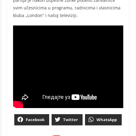
partija je nakon uspešne žurke podelio zahvalnice
svim učesnicima u programu, radnicima i vlasnicima
kluba „London“ i našoj televiziji.
Facebook
Twitter
WhatsApp