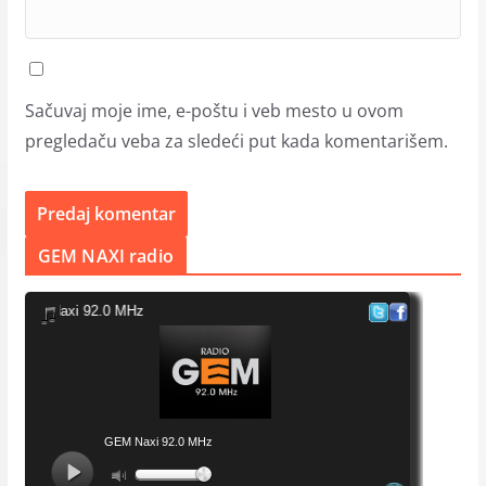
Sačuvaj moje ime, e-poštu i veb mesto u ovom
pregledaču veba za sledeći put kada komentarišem.
GEM NAXI radio