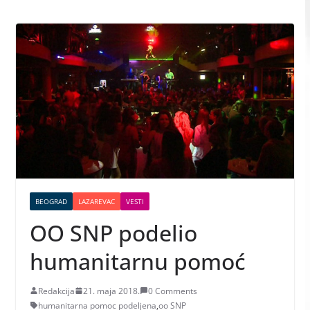
BEOGRAD
LAZAREVAC
VESTI
OO SNP podelio
humanitarnu pomoć
Redakcija
21. maja 2018.
0 Comments
humanitarna pomoc podeljena
,
oo SNP