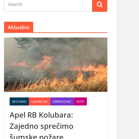
Aktuelno
BEOGRAD
LAZAREVAC
OBRENOVAC
VESTI
Apel RB Kolubara:
Zajedno sprečimo
šumske požare