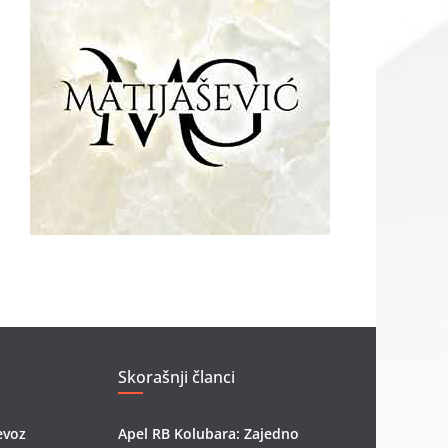
Skorašnji članci
evoz
Apel RB Kolubara: Zajedno