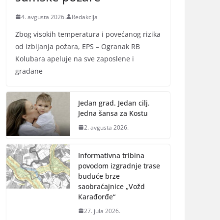
4. avgusta 2026.
Redakcija
Zbog visokih temperatura i povećanog rizika
od izbijanja požara, EPS – Ogranak RB
Кolubara apeluje na sve zaposlene i
građane
Jedan grad. Jedan cilj.
Jedna šansa za Kostu
2. avgusta 2026.
Informativna tribina
povodom izgradnje trase
buduće brze
saobraćajnice „Vožd
Кarađorđe“
27. jula 2026.