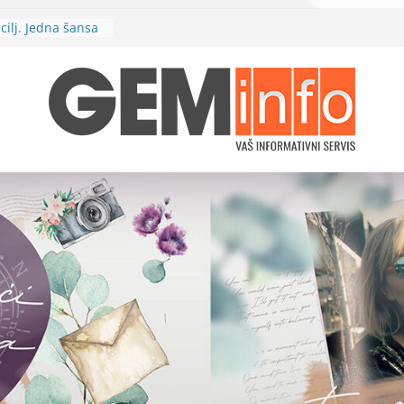
 Zajedno
požare
cilj. Jedna šansa
bina povodom
uduće brze
žd Кarađorđe“
 prvog rotornog
dlјevo“
nja električne
cu u petak, 26.