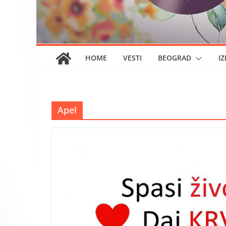
HOME
VESTI
BEOGRAD
IZ
Apel