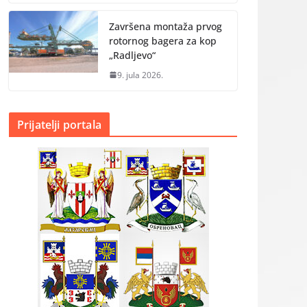
Završena montaža prvog
rotornog bagera za kop
„Radlјevo“
9. jula 2026.
Prijatelji portala