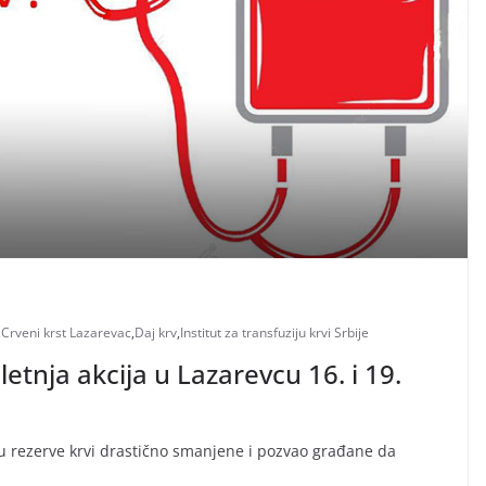
,
Crveni krst Lazarevac
,
Daj krv
,
Institut za transfuziju krvi Srbije
letnja akcija u Lazarevcu 16. i 19.
a su rezerve krvi drastično smanjene i pozvao građane da