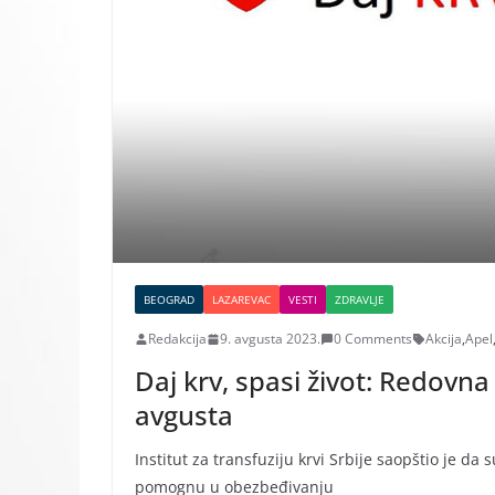
BEOGRAD
LAZAREVAC
VESTI
ZDRAVLJE
Redakcija
9. avgusta 2023.
0 Comments
Akcija
,
Apel
Daj krv, spasi život: Redovna 
avgusta
Institut za transfuziju krvi Srbije saopštio je d
pomognu u obezbeđivanju