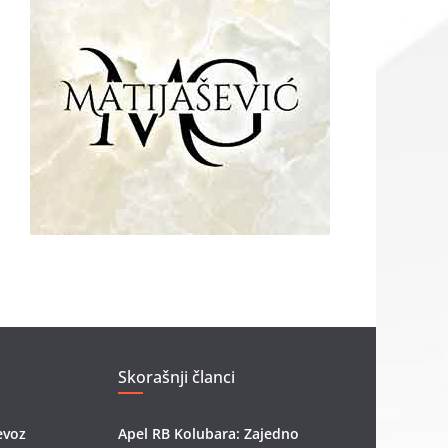
Skorašnji članci
evoz
Apel RB Kolubara: Zajedno