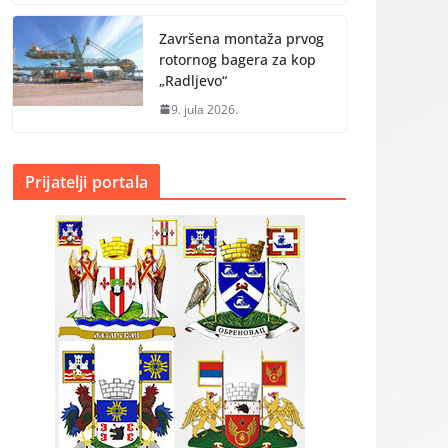
Završena montaža prvog
rotornog bagera za kop
„Radlјevo“
9. jula 2026.
Prijatelji portala