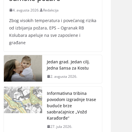
4. avgusta 2026.
Redakcija
Zbog visokih temperatura i povećanog rizika
od izbijanja požara, EPS – Ogranak RB
Кolubara apeluje na sve zaposlene i
građane
Jedan grad. Jedan cilj.
Jedna šansa za Kostu
2. avgusta 2026.
Informativna tribina
povodom izgradnje trase
buduće brze
saobraćajnice „Vožd
Кarađorđe“
27. jula 2026.