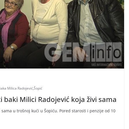
aka Milica Radojević
,
Šopić
 baki Milici Radojević koja živi sama
 sama u trošnoj kući u Šopiću. Pored starosti i penzije od 10