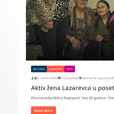
BEOGRAD
LAZAREVAC
VESTI
4. marta 2020.
0 Comments
Aktiv žena Lazarevca
,
B
Aktiv žena Lazarevca u poseti
Penzionerka Milica Radojević ima 90 godina i živi
Read More