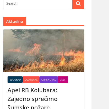
Aktuelno
BEOGRAD
LAZAREVAC
OBRENOVAC
VESTI
Apel RB Kolubara:
Zajedno sprečimo
šumske požare