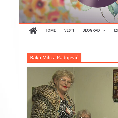
HOME
VESTI
BEOGRAD
IZ
Baka Milica Radojević