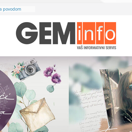
ilj. Jedna šansa
ina povodom
duće brze
d Кarađorđe“
prvog rotornog
lјevo“
ja električne
u u petak, 26.
Zajedno
požare