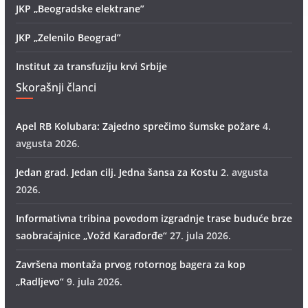
JKP „Beogradske elektrane”
JKP „Zelenilo Beograd”
Institut za transfuziju krvi Srbije
Skorašnji članci
Apel RB Kolubara: Zajedno sprečimo šumske požare
4.
avgusta 2026.
Jedan grad. Jedan cilj. Jedna šansa za Kostu
2. avgusta
2026.
Informativna tribina povodom izgradnje trase buduće brze
saobraćajnice „Vožd Кarađorđe“
27. jula 2026.
Završena montaža prvog rotornog bagera za kop
„Radlјevo“
9. jula 2026.