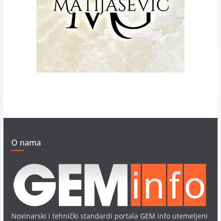
O nama
Novinarski i tehnički standardi portala GEM info utemeljeni