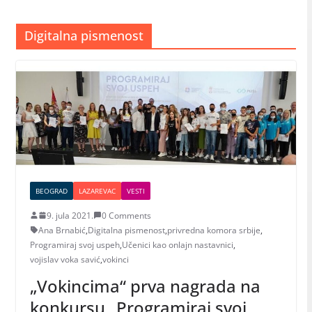
Digitalna pismenost
BEOGRAD
LAZAREVAC
VESTI
9. jula 2021.
0 Comments
Ana Brnabić
,
Digitalna pismenost
,
privredna komora srbije
,
Programiraj svoj uspeh
,
Učenici kao onlajn nastavnici
,
vojislav voka savić
,
vokinci
„Vokincima“ prva nagrada na
konkursu „Programiraj svoj