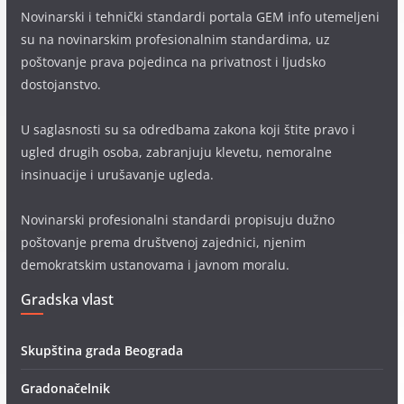
Novinarski i tehnički standardi portala GEM info utemeljeni
su na novinarskim profesionalnim standardima, uz
poštovanje prava pojedinca na privatnost i ljudsko
dostojanstvo.
U saglasnosti su sa odredbama zakona koji štite pravo i
ugled drugih osoba, zabranjuju klevetu, nemoralne
insinuacije i urušavanje ugleda.
Novinarski profesionalni standardi propisuju dužno
poštovanje prema društvenoj zajednici, njenim
demokratskim ustanovama i javnom moralu.
Gradska vlast
Skupština grada Beograda
Gradonačelnik