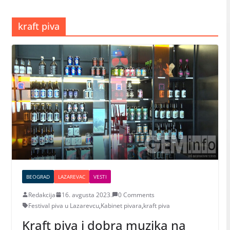
kraft piva
BEOGRAD
LAZAREVAC
VESTI
Redakcija
16. avgusta 2023.
0 Comments
Festival piva u Lazarevcu
,
Kabinet pivara
,
kraft piva
Kraft piva i dobra muzika na