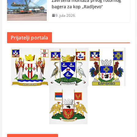
Završena montaža prvog rotornog
bagera za kop „Radlјevo“
9. jula 2026.
Prijatelji portala