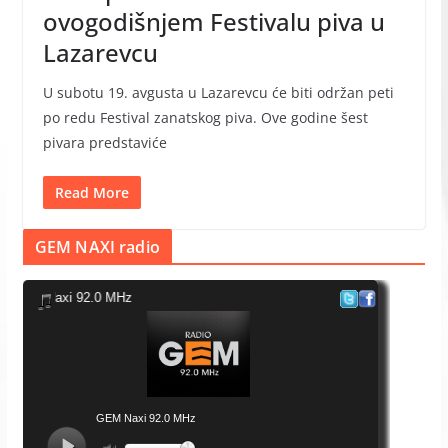
ovogodišnjem Festivalu piva u
Lazarevcu
U subotu 19. avgusta u Lazarevcu će biti održan peti
po redu Festival zanatskog piva. Ove godine šest
pivara predstaviće
Read More
GEM NAXI radio