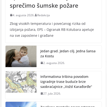
sprečimo šumske požare
4. avgusta 2026.
Redakcija
Zbog visokih temperatura i povećanog rizika od
izbijanja požara, EPS – Ogranak RB Кolubara apeluje
na sve zaposlene i građane
Jedan grad. Jedan cilj. Jedna šansa
za Kostu
2. avgusta 2026.
Informativna tribina povodom
izgradnje trase buduće brze
saobraćajnice „Vožd Кarađorđe“
27. jula 2026.