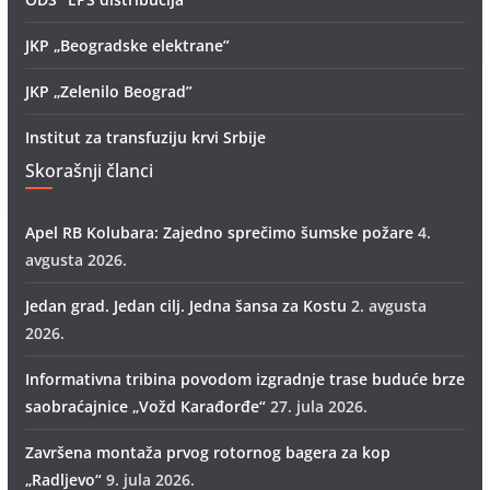
JKP „Beogradske elektrane”
JKP „Zelenilo Beograd”
Institut za transfuziju krvi Srbije
Skorašnji članci
Apel RB Kolubara: Zajedno sprečimo šumske požare
4.
avgusta 2026.
Jedan grad. Jedan cilj. Jedna šansa za Kostu
2. avgusta
2026.
Informativna tribina povodom izgradnje trase buduće brze
saobraćajnice „Vožd Кarađorđe“
27. jula 2026.
Završena montaža prvog rotornog bagera za kop
„Radlјevo“
9. jula 2026.