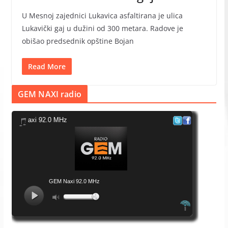
U Mesnoj zajednici Lukavica asfaltirana je ulica
Lukavički gaj u dužini od 300 metara. Radove je
obišao predsednik opštine Bojan
Read More
GEM NAXI radio