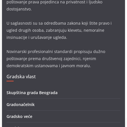
poštovanje prava pojedinca na privatnost i ljudsko
dostojanstvo.
U saglasnosti su sa odredbama zakona koji štite pravo i
ugled drugih osoba, zabranjuju klevetu, nemoralne
insinuacije i urušavanje ugleda.
Novinarski profesionalni standardi propisuju dužno
poštovanje prema društvenoj zajednici, njenim
demokratskim ustanovama i javnom moralu.
Gradska vlast
Skupština grada Beograda
Gradonačelnik
Gradsko veće