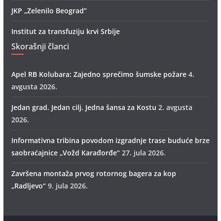
JKP „Zelenilo Beograd”
Institut za transfuziju krvi Srbije
Skorašnji članci
Apel RB Kolubara: Zajedno sprečimo šumske požare
4.
avgusta 2026.
Jedan grad. Jedan cilj. Jedna šansa za Kostu
2. avgusta
2026.
Informativna tribina povodom izgradnje trase buduće brze
saobraćajnice „Vožd Кarađorđe“
27. jula 2026.
Završena montaža prvog rotornog bagera za kop
„Radlјevo“
9. jula 2026.