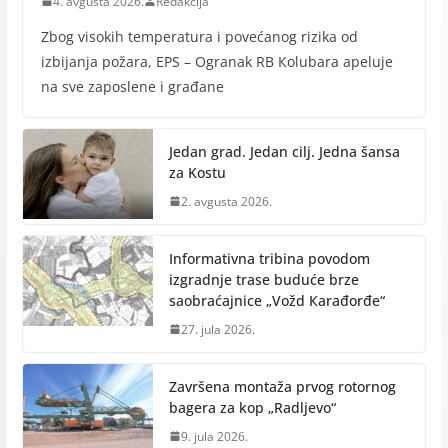
4. avgusta 2026.
Redakcija
Zbog visokih temperatura i povećanog rizika od
izbijanja požara, EPS – Ogranak RB Кolubara apeluje
na sve zaposlene i građane
Jedan grad. Jedan cilj. Jedna šansa
za Kostu
2. avgusta 2026.
Informativna tribina povodom
izgradnje trase buduće brze
saobraćajnice „Vožd Кarađorđe“
27. jula 2026.
Završena montaža prvog rotornog
bagera za kop „Radlјevo“
9. jula 2026.