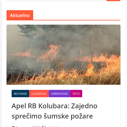
Aktuelno
BEOGRAD
LAZAREVAC
OBRENOVAC
VESTI
Apel RB Kolubara: Zajedno
sprečimo šumske požare