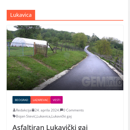
Lukavica
BEOGRAD
LAZAREVAC
VESTI
Redakcija
24. aprila 2024.
0 Comments
Bojan Stević
,
Lukavica
,
Lukavički gaj
Asfaltiran Lukavički gaj