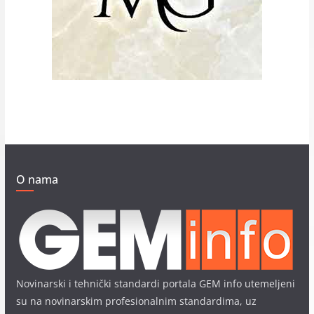
O nama
Novinarski i tehnički standardi portala GEM info utemeljeni
su na novinarskim profesionalnim standardima, uz