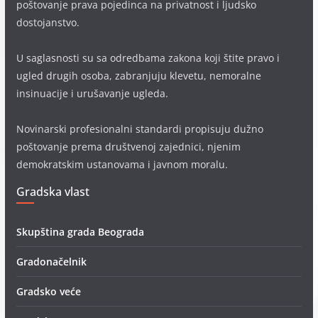
poštovanje prava pojedinca na privatnost i ljudsko
dostojanstvo.
U saglasnosti su sa odredbama zakona koji štite pravo i
ugled drugih osoba, zabranjuju klevetu, nemoralne
insinuacije i urušavanje ugleda.
Novinarski profesionalni standardi propisuju dužno
poštovanje prema društvenoj zajednici, njenim
demokratskim ustanovama i javnom moralu.
Gradska vlast
Skupština grada Beograda
Gradonačelnik
Gradsko veće