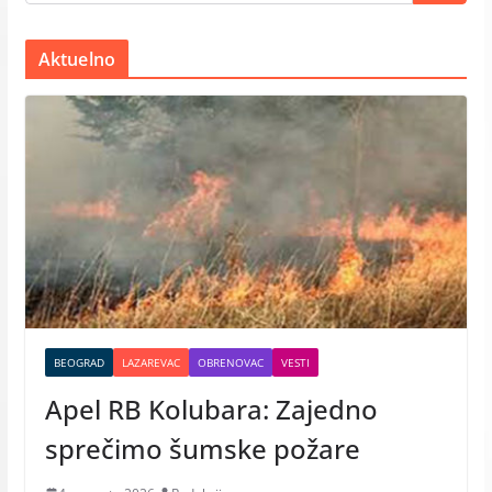
Aktuelno
BEOGRAD
LAZAREVAC
OBRENOVAC
VESTI
Apel RB Kolubara: Zajedno
sprečimo šumske požare