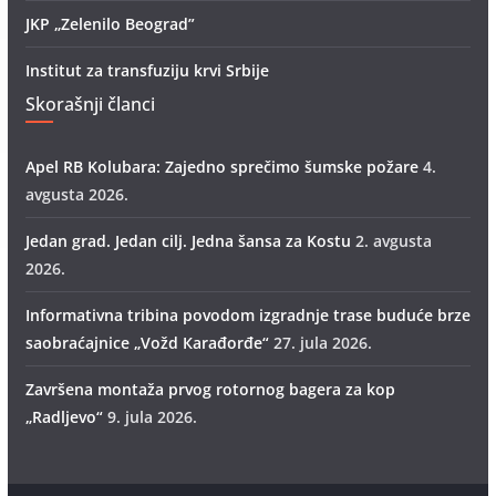
JKP „Zelenilo Beograd”
Institut za transfuziju krvi Srbije
Skorašnji članci
Apel RB Kolubara: Zajedno sprečimo šumske požare
4.
avgusta 2026.
Jedan grad. Jedan cilj. Jedna šansa za Kostu
2. avgusta
2026.
Informativna tribina povodom izgradnje trase buduće brze
saobraćajnice „Vožd Кarađorđe“
27. jula 2026.
Završena montaža prvog rotornog bagera za kop
„Radlјevo“
9. jula 2026.