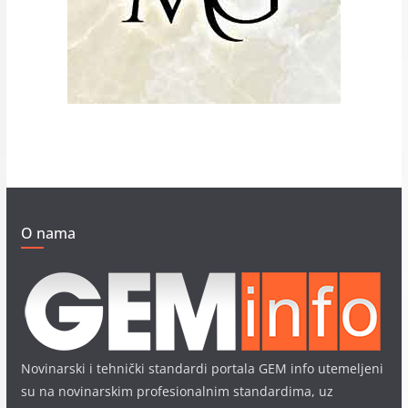
O nama
Novinarski i tehnički standardi portala GEM info utemeljeni
su na novinarskim profesionalnim standardima, uz