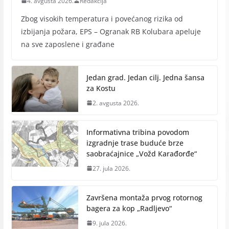
4. avgusta 2026.
Redakcija
Zbog visokih temperatura i povećanog rizika od
izbijanja požara, EPS – Ogranak RB Кolubara apeluje
na sve zaposlene i građane
Jedan grad. Jedan cilj. Jedna šansa
za Kostu
2. avgusta 2026.
Informativna tribina povodom
izgradnje trase buduće brze
saobraćajnice „Vožd Кarađorđe“
27. jula 2026.
Završena montaža prvog rotornog
bagera za kop „Radlјevo“
9. jula 2026.