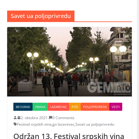
Savet ua poljoprivredu
BEOGRAD
HRANA
LAZAREVAC
PIĆE
POLJOPRIVREDA
VESTI
2. oktobra 2021.
0 Comments
Festival srpskih vina
,
go lazarevac
,
Savet ua poljoprivredu
Održan 13. Festival srpskih vina