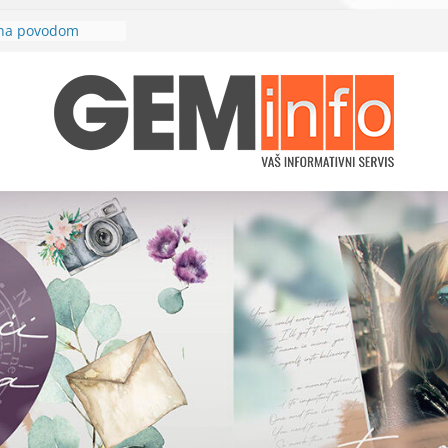
bina povodom
uduće brze
žd Кarađorđe“
 prvog rotornog
dlјevo“
nja električne
cu u petak, 26.
 Zajedno
požare
cilj. Jedna šansa