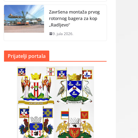
Završena montaža prvog
rotornog bagera za kop
„Radlјevo“
9. jula 2026.
Prijatelji portala