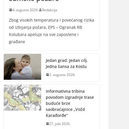
4. avgusta 2026.
Redakcija
Zbog visokih temperatura i povećanog rizika
od izbijanja požara, EPS – Ogranak RB
Кolubara apeluje na sve zaposlene i
građane
Jedan grad. Jedan cilj.
Jedna šansa za Kostu
2. avgusta 2026.
Informativna tribina
povodom izgradnje trase
buduće brze
saobraćajnice „Vožd
Кarađorđe“
27. jula 2026.