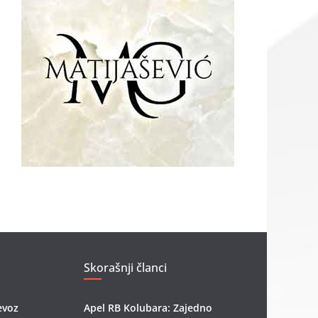
Skorašnji članci
evoz
Apel RB Kolubara: Zajedno