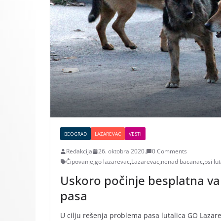
BEOGRAD
LAZAREVAC
VESTI
Redakcija
26. oktobra 2020.
0 Comments
Čipovanje
,
go lazarevac
,
Lazarevac
,
nenad bacanac
,
psi lu
Uskoro počinje besplatna vakci
pasa
U cilju rešenja problema pasa lutalica GO Lazar