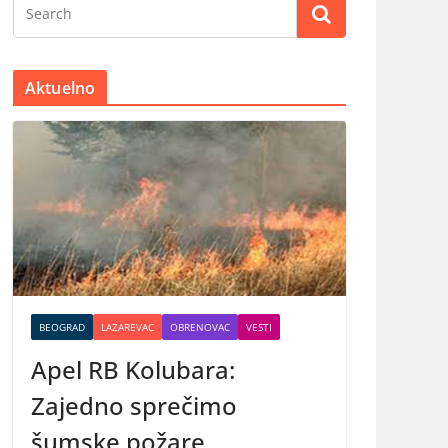
Aktuelno
BEOGRAD
LAZAREVAC
OBRENOVAC
VESTI
Apel RB Kolubara:
Zajedno sprečimo
šumske požare