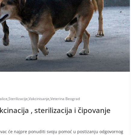
talice
,
Sterilizacije
,
Vakcinisanje
,
Veterina Beograd
nacija , sterilizacija i čipovanje
evac će najpre ponuditi svoju pomoć u postizanju odgovornog