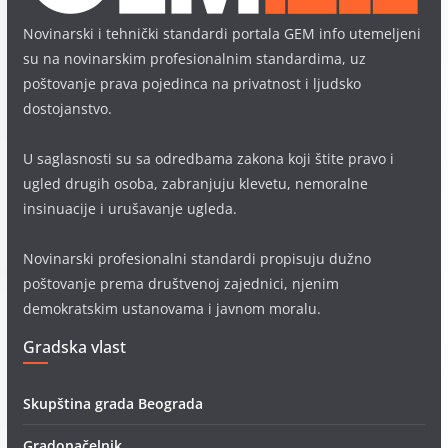
Novinarski i tehnički standardi portala GEM info utemeljeni
su na novinarskim profesionalnim standardima, uz
poštovanje prava pojedinca na privatnost i ljudsko
dostojanstvo.
U saglasnosti su sa odredbama zakona koji štite pravo i
ugled drugih osoba, zabranjuju klevetu, nemoralne
insinuacije i urušavanje ugleda.
Novinarski profesionalni standardi propisuju dužno
poštovanje prema društvenoj zajednici, njenim
demokratskim ustanovama i javnom moralu.
Gradska vlast
Skupština grada Beograda
Gradonačelnik