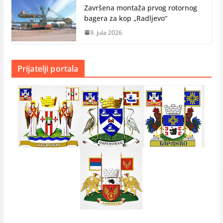
Završena montaža prvog rotornog
bagera za kop „Radlјevo“
9. jula 2026.
Prijatelji portala