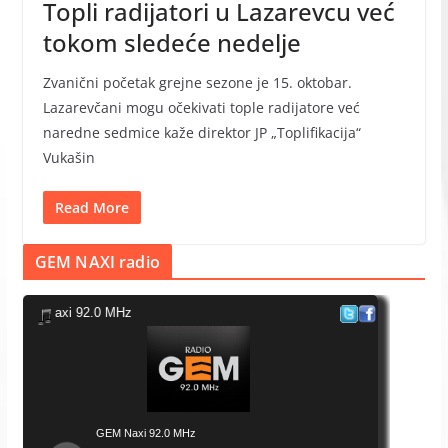
Topli radijatori u Lazarevcu već
tokom sledeće nedelje
Zvanični početak grejne sezone je 15. oktobar.
Lazarevčani mogu očekivati tople radijatore već
naredne sedmice kaže direktor JP „Toplifikacija“
Vukašin
Read More
GEM NAXI radio