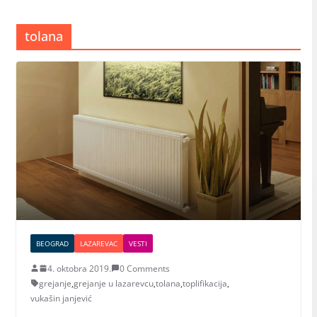
tolana
BEOGRAD
LAZAREVAC
VESTI
4. oktobra 2019.
0 Comments
grejanje
,
grejanje u lazarevcu
,
tolana
,
toplifikacija
,
vukašin janjević