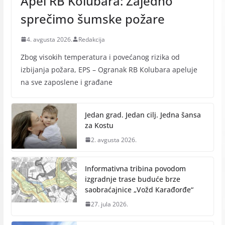
Apel RB Kolubara: Zajedno
sprečimo šumske požare
4. avgusta 2026.
Redakcija
Zbog visokih temperatura i povećanog rizika od
izbijanja požara, EPS – Ogranak RB Кolubara apeluje
na sve zaposlene i građane
Jedan grad. Jedan cilj. Jedna šansa
za Kostu
2. avgusta 2026.
Informativna tribina povodom
izgradnje trase buduće brze
saobraćajnice „Vožd Кarađorđe“
27. jula 2026.