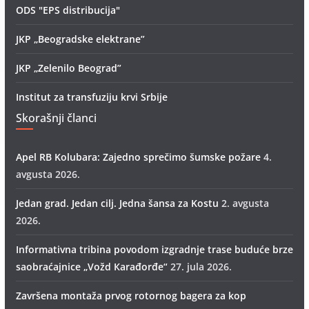
ODS "EPS distribucija"
JKP „Beogradske elektrane”
JKP „Zelenilo Beograd”
Institut za transfuziju krvi Srbije
Skorašnji članci
Apel RB Kolubara: Zajedno sprečimo šumske požare
4.
avgusta 2026.
Jedan grad. Jedan cilj. Jedna šansa za Kostu
2. avgusta
2026.
Informativna tribina povodom izgradnje trase buduće brze
saobraćajnice „Vožd Кarađorđe“
27. jula 2026.
Završena montaža prvog rotornog bagera za kop