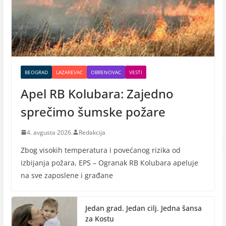
BEOGRAD
LAZAREVAC
OBRENOVAC
VESTI
Apel RB Kolubara: Zajedno
sprečimo šumske požare
4. avgusta 2026.
Redakcija
Zbog visokih temperatura i povećanog rizika od
izbijanja požara, EPS – Ogranak RB Кolubara apeluje
na sve zaposlene i građane
Jedan grad. Jedan cilj. Jedna šansa
za Kostu