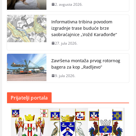
2. avgusta 2026.
Informativna tribina povodom
izgradnje trase buduće brze
saobraćajnice „Vožd Кarađorđe“
27. jula 2026.
Završena montaža prvog rotornog
bagera za kop „Radlјevo“
9. jula 2026.
Prijatelji portala