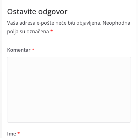
Ostavite odgovor
Vaša adresa e-pošte neće biti objavljena.
Neophodna
polja su označena
*
Komentar
*
Ime
*