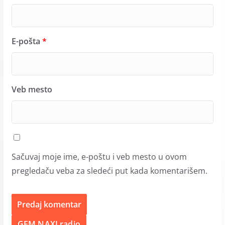
E-pošta
*
Veb mesto
Sačuvaj moje ime, e-poštu i veb mesto u ovom
pregledaču veba za sledeći put kada komentarišem.
GEM NAXI radio