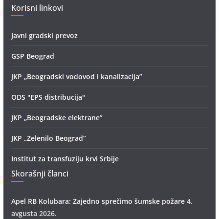
Korisni linkovi
Javni gradski prevoz
GSP Beograd
JKP „Beogradski vodovod i kanalizacija”
ODS "EPS distribucija"
JKP „Beogradske elektrane”
JKP „Zelenilo Beograd”
Institut za transfuziju krvi Srbije
Skorašnji članci
Apel RB Kolubara: Zajedno sprečimo šumske požare
4.
avgusta 2026.