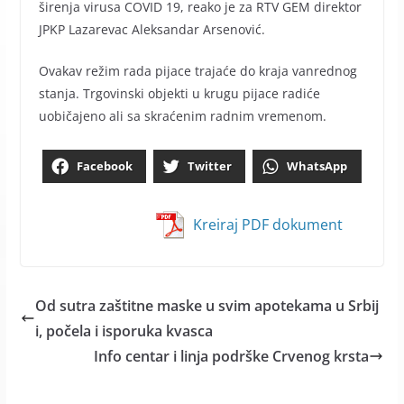
širenja virusa COVID 19, reako je za RTV GEM direktor
JPKP Lazarevac Aleksandar Arsenović.
Ovakav režim rada pijace trajaće do kraja vanrednog
stanja. Trgovinski objekti u krugu pijace radiće
uobičajeno ali sa skraćenim radnim vremenom.
Facebook
Twitter
WhatsApp
Kreiraj PDF dokument
Od sutra zaštitne maske u svim apotekama u Srbij
i, počela i isporuka kvasca
Info centar i linja podrške Crvenog krsta