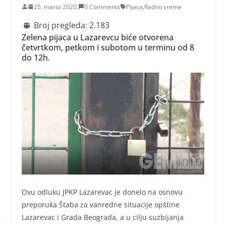
25. marta 2020.
0 Comments
Pijaca
,
Radno vreme
Broj pregleda:
2.183
Zelena pijaca u Lazarevcu biće otvorena
četvrtkom, petkom i subotom u terminu od 8
do 12h.
Ovu odluku JPKP Lazarevac je donelo na osnovu
preporuka Štaba za vanredne situacije opštine
Lazarevac i Grada Beograda, a u cilju suzbijanja