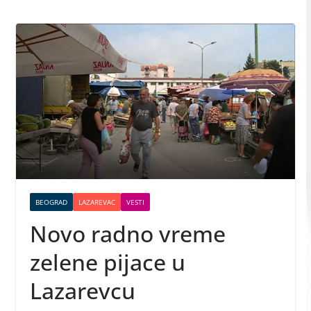
BEOGRAD
LAZAREVAC
VESTI
Novo radno vreme
zelene pijace u
Lazarevcu