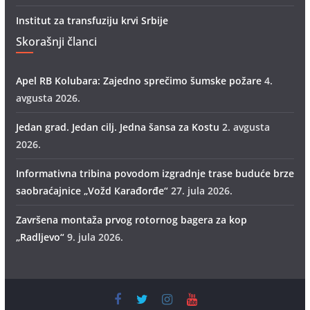
Institut za transfuziju krvi Srbije
Skorašnji članci
Apel RB Kolubara: Zajedno sprečimo šumske požare
4.
avgusta 2026.
Jedan grad. Jedan cilj. Jedna šansa za Kostu
2. avgusta
2026.
Informativna tribina povodom izgradnje trase buduće brze
saobraćajnice „Vožd Кarađorđe“
27. jula 2026.
Završena montaža prvog rotornog bagera za kop
„Radlјevo“
9. jula 2026.