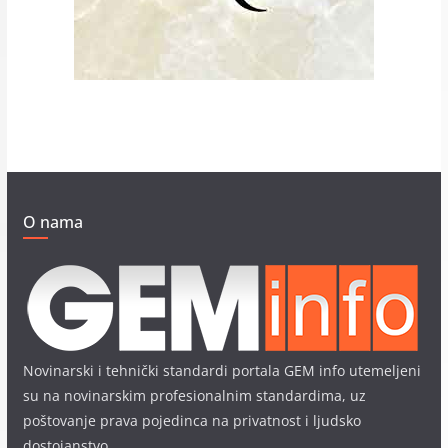
O nama
Novinarski i tehnički standardi portala GEM info utemeljeni
su na novinarskim profesionalnim standardima, uz
poštovanje prava pojedinca na privatnost i ljudsko
dostojanstvo.