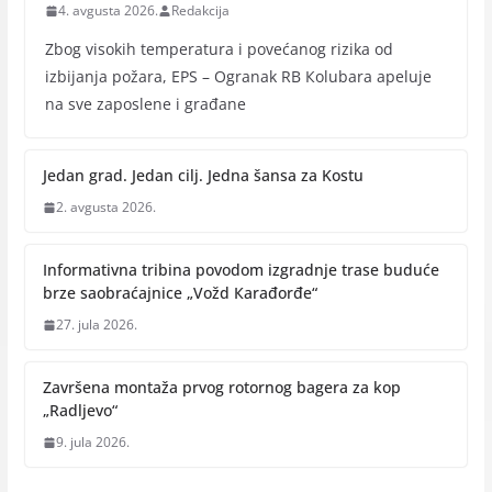
4. avgusta 2026.
Redakcija
Zbog visokih temperatura i povećanog rizika od
izbijanja požara, EPS – Ogranak RB Кolubara apeluje
na sve zaposlene i građane
Jedan grad. Jedan cilj. Jedna šansa za Kostu
2. avgusta 2026.
Informativna tribina povodom izgradnje trase buduće
brze saobraćajnice „Vožd Кarađorđe“
27. jula 2026.
Završena montaža prvog rotornog bagera za kop
„Radlјevo“
9. jula 2026.