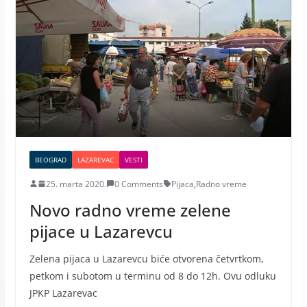
BEOGRAD
LAZAREVAC
VESTI
25. marta 2020.
0 Comments
Pijaca
,
Radno vreme
Novo radno vreme zelene
pijace u Lazarevcu
Zelena pijaca u Lazarevcu biće otvorena četvrtkom,
petkom i subotom u terminu od 8 do 12h. Ovu odluku
JPKP Lazarevac