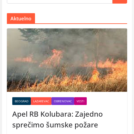
Aktuelno
BEOGRAD
LAZAREVAC
OBRENOVAC
VESTI
Apel RB Kolubara: Zajedno
sprečimo šumske požare