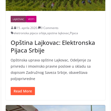
LAJKOVAC
VESTI
15. aprila 2020.
0 Comments
eketronska pijaca srbije
,
opstina lajkovac
,
Pijaca
Opština Lajkovac: Elektronska
Pijaca Srbije
Opštinska uprava opštine Lajkovac, Odeljenje za
privredu i imovinsko pravne poslove u skladu sa
dopisom Zadružnog Saveza Srbije, obaveštava
poljoprivredne
Read More