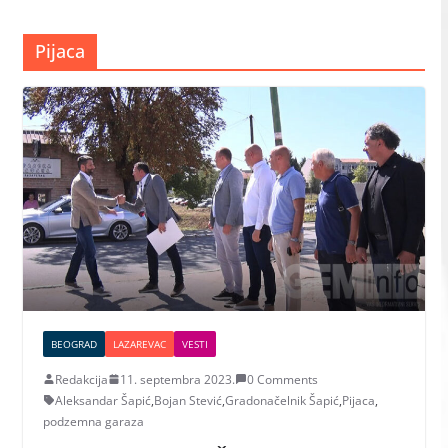
Pijaca
BEOGRAD
LAZAREVAC
VESTI
Redakcija
11. septembra 2023.
0 Comments
Aleksandar Šapić
,
Bojan Stević
,
Gradonačelnik Šapić
,
Pijaca
,
podzemna garaza