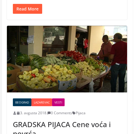
Read More
BEOGRAD
LAZAREVAC
VESTI
3. avgusta 2018.
0 Comments
Pijaca
GRADSKA PIJACA Cene voća i
povrća