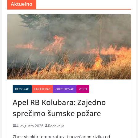
Aktuelno
BEOGRAD
LAZAREVAC
OBRENOVAC
VESTI
Apel RB Kolubara: Zajedno
sprečimo šumske požare
4. avgusta 2026.
Redakcija
Zbog visokih temperatura i povećanog rizika od