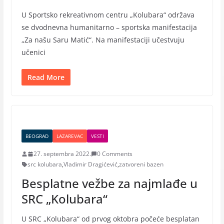
U Sportsko rekreativnom centru „Kolubara“ održava
se dvodnevna humanitarno – sportska manifestacija
„Za našu Saru Matić“. Na manifestaciji učestvuju
učenici
Read More
BEOGRAD
LAZAREVAC
VESTI
27. septembra 2022.
0 Comments
src kolubara
,
Vladimir Dragićević
,
zatvoreni bazen
Besplatne vežbe za najmlađe u
SRC „Kolubara“
U SRC „Kolubara“ od prvog oktobra počeće besplatan