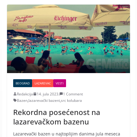
BEOGRAD
LAZAREVAC
VESTI
Redakcija
14. jula 2023.
1 Comment
Bazen
,
lazarevački bazeni
,
src kolubara
Rekordna posećenost na
lazarevačkom bazenu
Lazarevački bazen u najtoplijim danima jula meseca