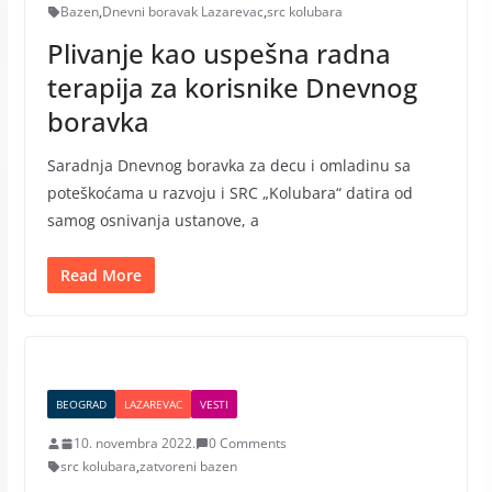
Bazen
,
Dnevni boravak Lazarevac
,
src kolubara
Plivanje kao uspešna radna
terapija za korisnike Dnevnog
boravka
Saradnja Dnevnog boravka za decu i omladinu sa
poteškoćama u razvoju i SRC „Kolubara“ datira od
samog osnivanja ustanove, a
Read More
BEOGRAD
LAZAREVAC
VESTI
10. novembra 2022.
0 Comments
src kolubara
,
zatvoreni bazen