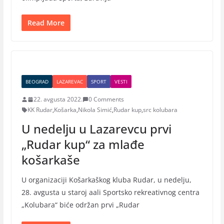
Read More
BEOGRAD
LAZAREVAC
SPORT
VESTI
22. avgusta 2022.
0 Comments
KK Rudar
,
Košarka
,
Nikola Simić
,
Rudar kup
,
src kolubara
U nedelju u Lazarevcu prvi
„Rudar kup“ za mlađe
košarkaše
U organizaciji Košarkaškog kluba Rudar, u nedelju,
28. avgusta u staroj aali Sportsko rekreativnog centra
„Kolubara“ biće održan prvi „Rudar