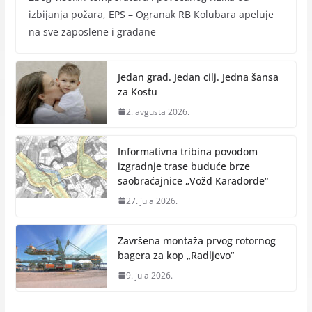
izbijanja požara, EPS – Ogranak RB Кolubara apeluje
na sve zaposlene i građane
Jedan grad. Jedan cilj. Jedna šansa
za Kostu
2. avgusta 2026.
Informativna tribina povodom
izgradnje trase buduće brze
saobraćajnice „Vožd Кarađorđe“
27. jula 2026.
Završena montaža prvog rotornog
bagera za kop „Radlјevo“
9. jula 2026.