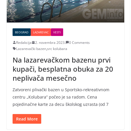
BEOGRAD
LAZAREVAC
VESTI
Redakcija
2. novembra 2023.
0 Comments
Lazarevački bazen
,
src kolubara
Na lazarevačkom bazenu prvi
kupači, besplatna obuka za 20
neplivača mesečno
Zatvoreni plivački bazen u Sportsko-rekreativnom
centru „Кolubara“ počeo je sa radom. Cena
pojedinačne karte za decu školskog uzrasta (od 7
Read More