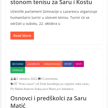
stonom tenisu za Saru i Kostu
Učenički parlament Gimnazije u Lazarevcu organizuje
humanitarni turnir u stonom tenisu. Turnir će se
održati u subotu, 22. oktobra u
Read More
BEOGRAD
LAZAREVAC
OBRAZOVANJE
SPORT
VESTI
ZDRAVLJE
3. oktobra 2022.
0 Comments
OŠ ''Knez Lazar''
,
oš Dule karaklajić
,
os vojislav voka savic
,
PU Rakila Kotarov Vuka
,
sara Matic
,
src kolubara
Osnovci i predškolci za Saru
Matić