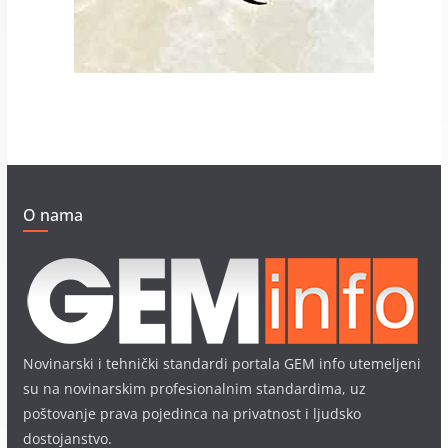
O nama
Novinarski i tehnički standardi portala GEM info utemeljeni
su na novinarskim profesionalnim standardima, uz
poštovanje prava pojedinca na privatnost i ljudsko
dostojanstvo.