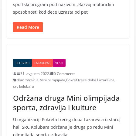
sportski program pod nazivom „Razvoj motoričkih
sposobnosti kod dece uzrasta od pet
Read More
BEOGRAD
LAZAREVAC
VESTI
31. avgusta 2022.
0 Comments
dom zdravlja
,
Mini olimpijada
,
Pokret treće doba Lazarevca
,
src kolubara
Održana druga Mini olimpijada
sporta, zdravlja i kulture
U organizaciji Pokreta trećeg doba Lazarevca u staroj
hali SRC Kolubara održana je druga po redu Mini
olimpijada sporta, zdravlja