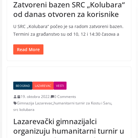
Zatvoreni bazen SRC „Kolubara“
od danas otvoren za korisnike
U SRC „Kolubara“ počeo je sa radom zatvoreni bazen.
Termini za građanstvo su od 10, 12 i 14:30 časova a
Read More
BEOGRAD
LAZAREVAC
VESTI
19. oktobra 2022.
0 Comments
Gimnazija Lazarevac
,
humanitarni turnir za Kostu i Saru
,
src kolubara
Lazarevački gimnazijalci
organizuju humanitarni turnir u