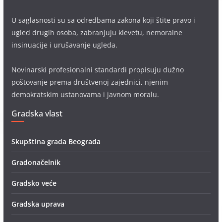
U saglasnosti su sa odredbama zakona koji štite pravo i
ugled drugih osoba, zabranjuju klevetu, nemoralne
insinuacije i urušavanje ugleda.
Novinarski profesionalni standardi propisuju dužno
poštovanje prema društvenoj zajednici, njenim
demokratskim ustanovama i javnom moralu.
Gradska vlast
Skupština grada Beograda
Gradonačelnik
Gradsko veće
Gradska uprava