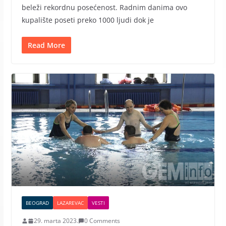
beleži rekordnu posećenost. Radnim danima ovo
kupalište poseti preko 1000 ljudi dok je
Read More
BEOGRAD
LAZAREVAC
VESTI
29. marta 2023.
0 Comments