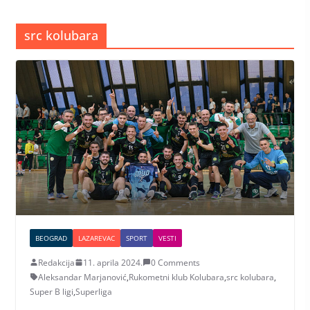
src kolubara
BEOGRAD
LAZAREVAC
SPORT
VESTI
Redakcija
11. aprila 2024.
0 Comments
Aleksandar Marjanović
,
Rukometni klub Kolubara
,
src kolubara
,
Super B ligi
,
Superliga