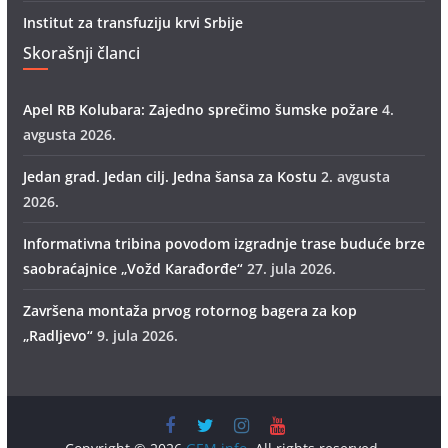
Institut za transfuziju krvi Srbije
Skorašnji članci
Apel RB Kolubara: Zajedno sprečimo šumske požare
4.
avgusta 2026.
Jedan grad. Jedan cilj. Jedna šansa za Kostu
2. avgusta
2026.
Informativna tribina povodom izgradnje trase buduće brze
saobraćajnice „Vožd Кarađorđe“
27. jula 2026.
Završena montaža prvog rotornog bagera za kop
„Radlјevo“
9. jula 2026.